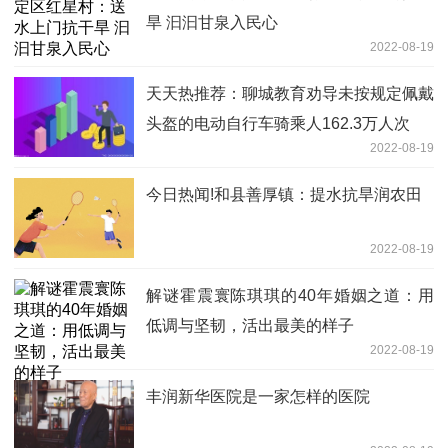
旱 汩汩甘泉入民心
2022-08-19
天天热推荐：聊城教育劝导未按规定佩戴
头盔的电动自行车骑乘人162.3万人次
2022-08-19
今日热闻!和县善厚镇：提水抗旱润农田
2022-08-19
解谜霍震寰陈琪琪的40年婚姻之道：用
低调与坚韧，活出最美的样子
2022-08-19
丰润新华医院是一家怎样的医院