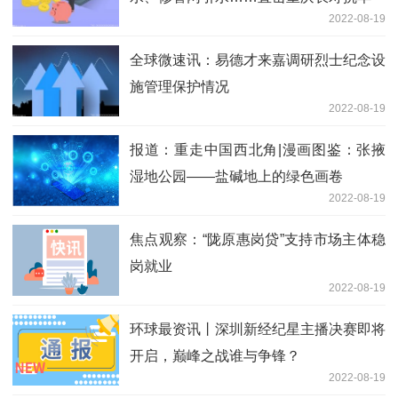
2022-08-19
线
全球微速讯：易德才来嘉调研烈士纪念设
施管理保护情况
2022-08-19
报道：重走中国西北角|漫画图鉴：张掖
湿地公园——盐碱地上的绿色画卷
2022-08-19
焦点观察：“陇原惠岗贷”支持市场主体稳
岗就业
2022-08-19
环球最资讯丨深圳新经纪星主播决赛即将
开启，巅峰之战谁与争锋？
2022-08-19