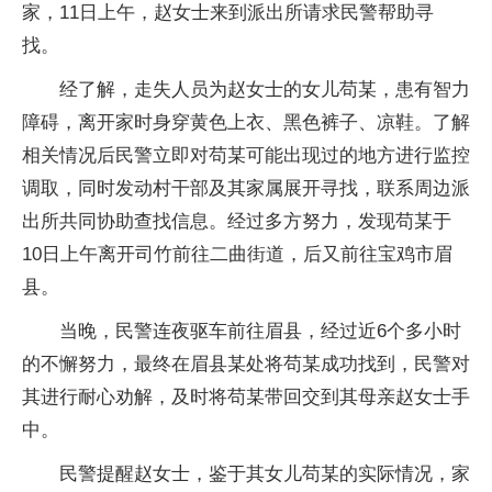
家，11日上午，赵女士来到派出所请求民警帮助寻
找。
经了解，走失人员为赵女士的女儿苟某，患有智力
障碍，离开家时身穿黄色上衣、黑色裤子、凉鞋。了解
相关情况后民警立即对苟某可能出现过的地方进行监控
调取，同时发动村干部及其家属展开寻找，联系周边派
出所共同协助查找信息。经过多方努力，发现苟某于
10日上午离开司竹前往二曲街道，后又前往宝鸡市眉
县。
当晚，民警连夜驱车前往眉县，经过近6个多小时
的不懈努力，最终在眉县某处将苟某成功找到，民警对
其进行耐心劝解，及时将苟某带回交到其母亲赵女士手
中。
民警提醒赵女士，鉴于其女儿苟某的实际情况，家