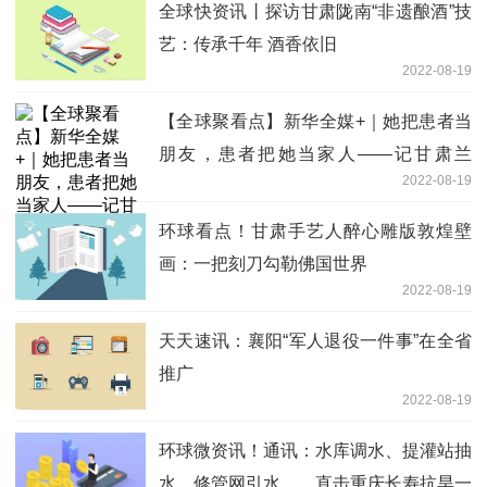
全球快资讯丨探访甘肃陇南“非遗酿酒”技
艺：传承千年 酒香依旧
2022-08-19
【全球聚看点】新华全媒+｜她把患者当
朋友，患者把她当家人——记甘肃兰
2022-08-19
州“白求恩式好医生”郑光敏
环球看点！甘肃手艺人醉心雕版敦煌壁
画：一把刻刀勾勒佛国世界
2022-08-19
天天速讯：襄阳“军人退役一件事”在全省
推广
2022-08-19
环球微资讯！通讯：水库调水、提灌站抽
水、修管网引水……直击重庆长寿抗旱一