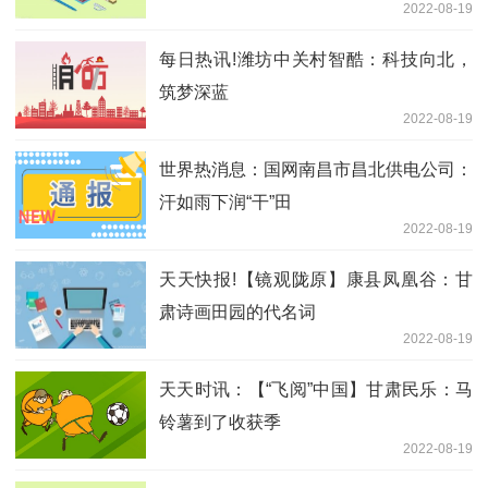
2022-08-19
每日热讯!潍坊中关村智酷：科技向北，
筑梦深蓝
2022-08-19
世界热消息：国网南昌市昌北供电公司：
汗如雨下润“干”田
2022-08-19
天天快报!【镜观陇原】康县凤凰谷：甘
肃诗画田园的代名词
2022-08-19
天天时讯：【“飞阅”中国】甘肃民乐：马
铃薯到了收获季
2022-08-19