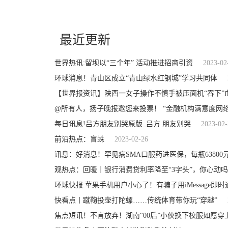
关键词：
招商引资
坚实基础
项目建设
最近更新
世界热讯:留坝以“三个年” 活动推进招商引资
2023-02
环球消息！青山区成立“青山绿水红钢城”学习共同体
【世界报资讯】陕西一女子操作不慎手被压面机“吞下”
@所有人，扬子晚报邀您来投票！ “金融机构满意度网
每日讯息!吕方朋友别哭原版_吕方 朋友别哭
2023-02-
前沿热点：盲蛛
2023-02-26
讯息：好消息！罕见病SMA口服药进医保，每瓶63800元
观热点：回暖｜银行消费贷利率降至“3字头”，你心动
环球快报:苹果手机用户小心了！有骗子用iMessage即
快看点丨蹴鞠投壶打陀螺……传统体育带你玩“穿越”
焦点短讯！不言放弃！湖南“00后”小伙换下校服如愿穿上