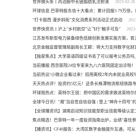
世界微头条丨丙泊酚中长链脂肪乳注射液
2023-02-26
环球信息:巴菲特股东信十大看点：累计回报3.79万倍
“打卡鼓西 漫步斜街”文化消费系列活动正式启动
202
世界快资讯丨沪上“乡村航空”让飞行“触手可及”
2023
江苏发布新型电力装备绿色低碳创新发展实施方案，官
北京金融监督管理局副局长王颖：将大力支持数字化财
【独家焦点】大学英语四级证书丢了可以报考公务员吗
当前播报:西京医院24位专家来九八六医院固定出诊啦！
当前热议!小微企业看过来！招用离校2年内未就业高校
天天热点评！​投资约5亿元！这条长株潭物流枢纽铁路
环球观热点：英特尔王锐：把中国区的需求做进英特尔
全球今日讯！“湘”当自觉自信自强 | 登上“神舟十四号
【全球播资讯】湖南启动知识技能型职业技能等级认定
焦点精选！巴菲特一年一度投资指南出炉，业绩“喜忧参
【播资讯】CF40报告：大湾区数字金融提升互通，可