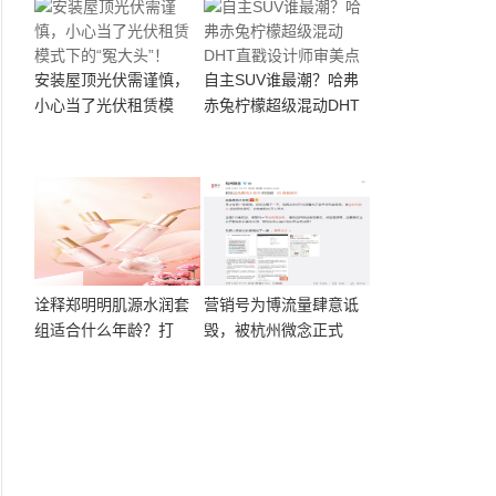
安装屋顶光伏需谨慎，
自主SUV谁最潮？哈弗
小心当了光伏租赁模
赤兔柠檬超级混动DHT
诠释郑明明肌源水润套
营销号为博流量肆意诋
组适合什么年龄？打
毁，被杭州微念正式