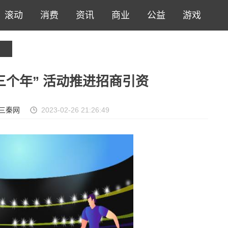
滚动
消费
资讯
商业
公益
游戏
三个年” 活动推进招商引资
三秦网
2023-02-26 21:26:49