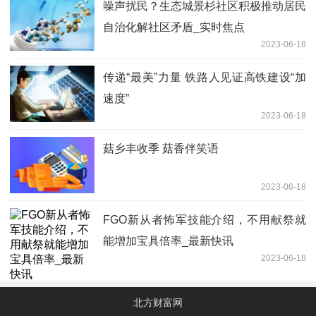
噪声扰民？­生态城景杉社区积极推动居民
自治化解社区矛盾_实时焦点
2023-06-18
传递“最美”力量 铁路人见证高铁建设“加
速度”
2023-06-18
菇乡丰收季 菇香伴笑语
2023-06-18
FGO新从者怖军技能介绍，不用献祭就
能增加宝具倍率_最新快讯
2023-06-18
北方财富网