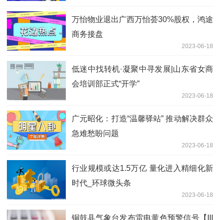
万怡物业退出广西万怡荟30%股权，鸿途
商务接盘
2023-06-18
低迷中找转机·凝聚中寻发展|山东省女商
会培训部正式“开学”
2023-06-18
广元昭化：打造“温馨驿站” 推动解决群众
急难愁盼问题
2023-06-18
行业规模或达1.5万亿 量化进入精细化新
时代_环球微头条
2023-06-18
铜鼓县气象台发布雷电黄色预警信号【III