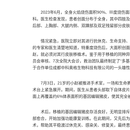
2023年6月，全身火焰烧伤面积90%、Ⅲ度烧伤
科。医生检查发现，患者创面分布于全身，其中四肢及
后部、上胸部、大腿内侧、双踝部及双足残留部分皮肤
情况紧急，医院立即对其进行抗休克、生命支持、
的专家和医生清楚地知道，特重度烧伤后，大面积创面
赵，就必须对其行皮肤移植术。鉴于用于移植的同种异
员会审核、7次全院大会诊，救治团队最终制定了“多
于合作单位成都中科奥格生物科技有限公司的一头雄性
7月3日，21岁的小赵被推进手术室，一场和生命
术台上紧急展开。期间，医生从患者头部取下自体皮片
面上再覆盖约6%体表面积的基因编辑猪皮，使其完全
术后，移植的基因编辑猪皮存活良好，无明显排斥
部愈合，开始加强功能康复训练。在此期间，又先后为患
术，帮助其平稳渡过休克关、感染关、修复关，最终患