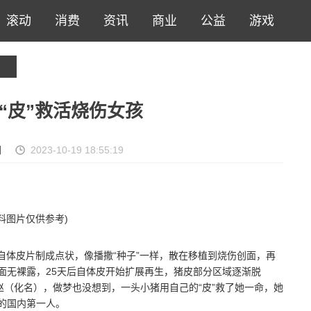
滚动
消费
资讯
商业
公益
游戏
“皮”救活烧伤女孩
网
2023-10-19 18:55:19
料图片仅供参考)
自体皮片制成点状，像播撒“种子”一样，散在移植到烧伤创面，再
面无裸露，25天后自体皮开始扩展再生，猪皮部分区域逐渐脱
小赵（化名），做梦也没想到，一头小猪用自己的“皮”救了她一命，她
的国内第一人。