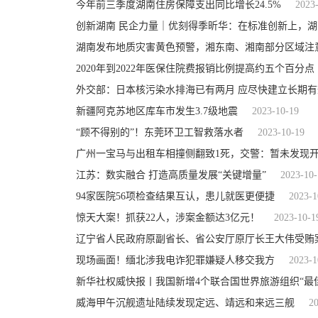
今年前三季度湖南住房保障支出同比增长24.5%
2023
创新湖南 民企力量｜优刻得季昕华：在标准创新上，
湖南发布地质灾害黄色预警，湘东南、湘南部分区域注
2020年到2022年医保住院费报销比例提高约五个百分点
外交部：日本核污染水排海已有两月 应尽快建立长期
新疆阿克苏地区库车市发生3.7级地震
2023-10-19
“顾不得别的”！东莞环卫工智救落水者
2023-10-19
广州一宝马与出租车相撞侧翻致1死，交警：暂未发现开
江苏：数实融合 打造高质量发展“关键增量”
2023-10-
94家医院56项检查结果互认，患儿就医更便捷
2023-1
惊天大案！抓获22人，涉案金额达3亿元！
2023-10-1
辽宁省人民政府原副省长、省公安厅原厅长王大伟受贿
现场画面！缅北涉我电诈犯罪嫌疑人移交我方
2023-1
新华社权威快报丨我国新增4个联合国世界旅游组织“最
威海甲午沉舰遗址陆续发现定远、靖远和来远三舰
2