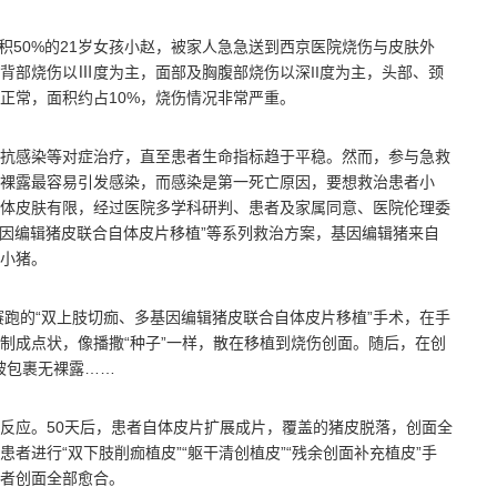
面积50%的21岁女孩小赵，被家人急急送到西京医院烧伤与皮肤外
背部烧伤以Ⅲ度为主，面部及胸腹部烧伤以深II度为主，头部、颈
正常，面积约占10%，烧伤情况非常严重。
抗感染等对症治疗，直至患者生命指标趋于平稳。然而，参与急救
裸露最容易引发感染，而感染是第一死亡原因，要想救治患者小
体皮肤有限，经过医院多学科研判、患者及家属同意、医院伦理委
基因编辑猪皮联合自体皮片移植”等系列救治方案，基因编辑猪来自
小猪。
赛跑的“双上肢切痂、多基因编辑猪皮联合自体皮片移植”手术，在手
制成点状，像播撒“种子”一样，散在移植到烧伤创面。随后，在创
被包裹无裸露……
反应。50天后，患者自体皮片扩展成片，覆盖的猪皮脱落，创面全
者进行“双下肢削痂植皮”“躯干清创植皮”“残余创面补充植皮”手
者创面全部愈合。