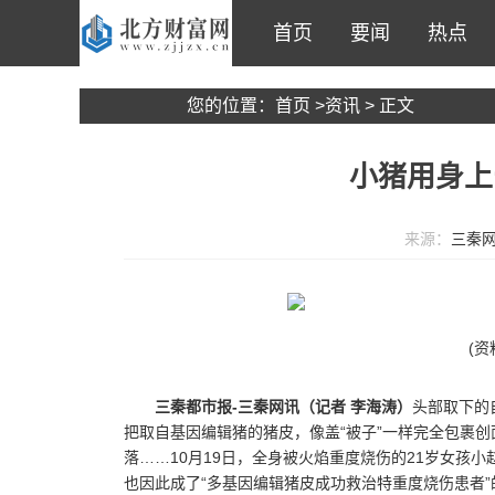
首页
要闻
热点
您的位置：
首页
>
资讯
> 正文
小猪用身上
来源：
三秦
(资
三秦都市报-三秦网讯（记者 李海涛）
头部取下的
把取自基因编辑猪的猪皮，像盖“被子”一样完全包裹创
落……10月19日，全身被火焰重度烧伤的21岁女孩
也因此成了“多基因编辑猪皮成功救治特重度烧伤患者”