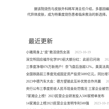
据该院烧伤与皮肤外科韩军涛主任介绍，多基因编
代异体皮肤，成为特重度烧伤患者临床救治的新选择。
关键词：
最近更新
小猪用身上“皮”救活烧伤女孩
2023-10-19
深交所回应福华化学IPO前大额分红：此前已问询
20
三季度净增876万新用户！奈飞盘后涨超12%，美英法
全国铁路前三季度完成固定资产投资5089亿元，同比增7
2023中德汽车大会：德方望彼此互补优势合作共赢
2
央行公布三季度拒收人民币现金处罚情况 三家企业被罚
7家湘企上榜！2023民营企业研发投入500家榜单发布
14家湘企上榜2023民营企业发明专利500强
2023-10-1