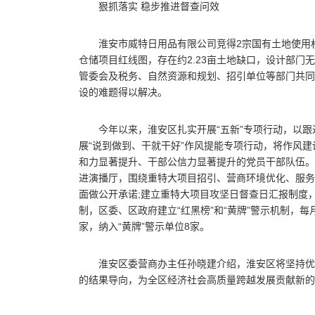
狠抓落实 稳步推进督查问效
淮安市威特日用品有限公司竞得2宗国有土地使用
仓储项目红线图，存在约2.23亩土地缺口，设计部
管委会及税务、自然资源和规划、招引单位等部门共同协
设的难题得以解决。
今年以来，淮安区扎实开展“五新”专项行动，以
展“说到做到、干就干好”作风提能专项行动，将作风
和力显著提升、干部公信力显著提升的党员干部队伍。
进演播厅，围绕重特大项目招引、营商环境优化、服务
面做公开承诺;建立重特大项目攻坚日督查日汇报制度，
制，区委、区政府建立“红黑榜”和“黄牌”警示机制，每
家，纳入“黄牌”警示单位8家。
淮安区委营商办主任孙晓建介绍，淮安区将坚持优
的结果导向，为全区经济社会高质量跨越发展贡献新的