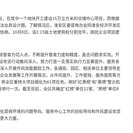
权，在其中一个地块开工建设15万立方米的仓储中心项目，而根据
门无法出具设计图。了解情况后，淮安区委营商办会同淮安经济开发区
商。10月8日，该2.23亩土地使用权分割完毕，困扰企业项目建
跟进督查为切入点，不断提升督查力度和精度，直击问题求实效。开
建设攻坚行动推向深入，努力打造一支落实执行力显著提升、服务亲
深入开展作风效能跟踪工作，各镇街、园区、相关单位主要领导走
企业发展等工作开展情况，从作风提升、工作提效、服务提质等方
将全区重特大项目细化为61项任务。用好“红黑榜”和“黄牌”警示机
月举行一次。截至目前，全区共确定“红榜”单位12家、“黑榜”单位8
化营商环境的问题导向、服务中心工作的目标导向和作风建设攻坚
更大力量。