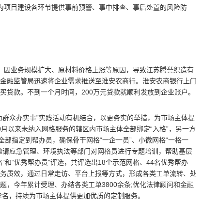
服务团为项目建设各环节提供事前预警、事中排查、事后处置的风险防
，因业务规模扩大、原材料价格上涨等原因，导致江苏腾誉织造有
金融
监管局迅速将企业需求推送至淮安农商行。淮安农商银行上门
买贷款。不到一个月时间，200万元贷款就顺利发放到企业账户。
为群众办实事”实践活动有机结合，以更务实的举措，为市场主体提
0月以来未纳入网格服务的辖区内市场主体全部绑定“入格”，另一方
全部指定到帮办员，确保骨干网格“一企一员”、小微网格“一格一
邀请应急管理、环境执法等部门对网格员进行专题培训，帮助基层
”和“优秀帮办员”评选，共评选出18个示范网格、44名优秀帮办
务质效，通过日常走访、
平
台上报等方式，形成各类工单流转、处
题，今年累计受理、办结各类工单3800余条;优化法律顾问和
金融
42名，持续为市场主体提供更加优质的定制服务。