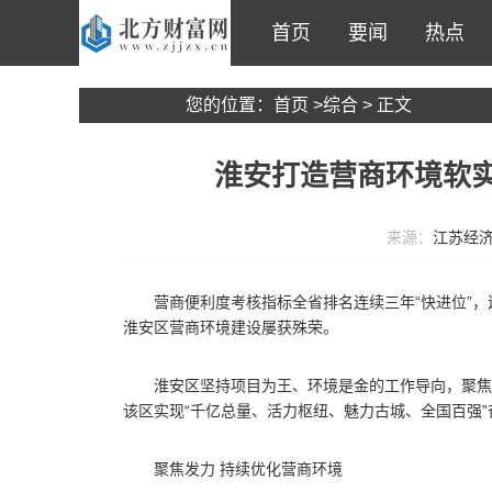
首页
要闻
热点
您的位置：
首页
>
综合
> 正文
淮安打造营商环境软实
来源：
江苏经
营商便利度考核指标全省排名连续三年“快进位”，
淮安区营商环境建设屡获殊荣。
淮安区坚持项目为王、环境是金的工作导向，聚焦
该区实现“千亿总量、活力枢纽、魅力古城、全国百强”
聚焦发力 持续优化营商环境