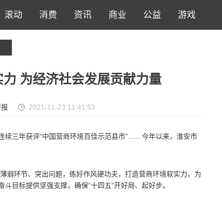
滚动
消费
资讯
商业
公益
游戏
力 为经济社会发展贡献力量
济报
2021-11-23 11:41:53
连续三年获评“中国营商环境百佳示范县市”……今年以来，淮安市
薄弱环节、突出问题，练好作风硬功夫，打造营商环境软实力，为
奋斗目标提供坚强支撑，确保“十四五”开好局、起好步。