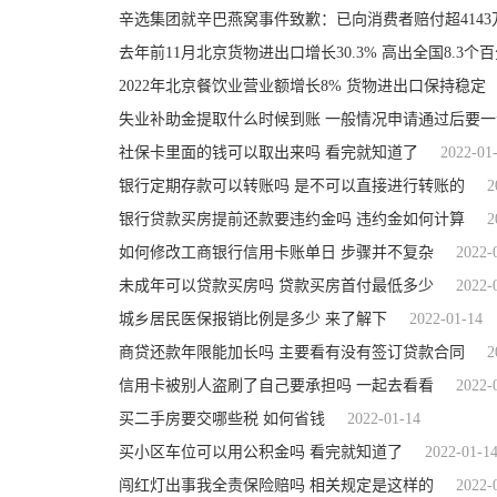
辛选集团就辛巴燕窝事件致歉：已向消费者赔付超4143
去年前11月北京货物进出口增长30.3% 高出全国8.3个
2022年北京餐饮业营业额增长8% 货物进出口保持稳定
失业补助金提取什么时候到账 一般情况申请通过后要
社保卡里面的钱可以取出来吗 看完就知道了
2022-01
银行定期存款可以转账吗 是不可以直接进行转账的
2
银行贷款买房提前还款要违约金吗 违约金如何计算
2
如何修改工商银行信用卡账单日 步骤并不复杂
2022-
未成年可以贷款买房吗 贷款买房首付最低多少
2022-
城乡居民医保报销比例是多少 来了解下
2022-01-14
商贷还款年限能加长吗 主要看有没有签订贷款合同
2
信用卡被别人盗刷了自己要承担吗 一起去看看
2022-
买二手房要交哪些税 如何省钱
2022-01-14
买小区车位可以用公积金吗 看完就知道了
2022-01-1
闯红灯出事我全责保险赔吗 相关规定是这样的
2022-