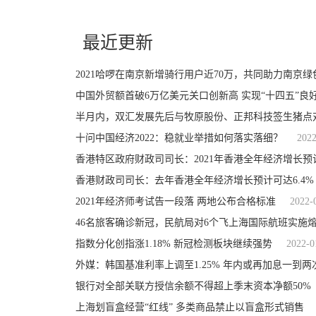
关键词：
优化营商环境
健全完善经济网格
稳步推进
督查问效
最近更新
2021哈啰在南京新增骑行用户近70万，共同助力南京
中国外贸额首破6万亿美元关口创新高 实现“十四五”良
半月内，双汇发展先后与牧原股份、正邦科技签生猪点
十问中国经济2022：稳就业举措如何落实落细？
2022
香港特区政府财政司司长：2021年香港全年经济增长预计
香港财政司司长：去年香港全年经济增长预计可达6.4%
2021年经济师考试告一段落 两地公布合格标准
2022-
46名旅客确诊新冠，民航局对6个飞上海国际航班实施
指数分化创指涨1.18% 新冠检测板块继续强势
2022-0
外媒：韩国基准利率上调至1.25% 年内或再加息一到两
银行对全部关联方授信余额不得超上季末资本净额50%
上海划盲盒经营“红线” 多类商品禁止以盲盒形式销售