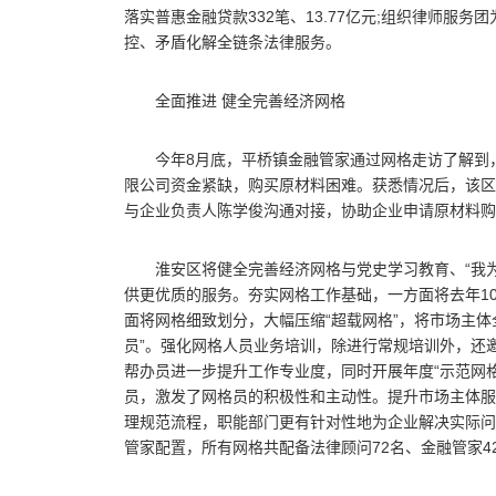
落实普惠
金融
贷款332笔、13.77亿元;组织律师
控、矛盾化解全链条法律服务。
全面推进 健全完善经济网格
今年8月底，
平
桥镇
金融
管家通过网格走访了解到
限公司资金紧缺，购买原材料困难。获悉情况后，该区
与企业负责人陈学俊沟通对接，协助企业申请原材料购
淮安区将健全完善经济网格与党史学
习
教育、“我
供更优质的服务。夯实网格工作基础，一方面将去年1
面将网格细致划分，大幅压缩“超载网格”，将市场主体
员”。强化网格人员业务培训，除进行常规培训外，还
帮办员进一步提升工作专业度，同时开展年度“示范网格
员，激发了网格员的积极
性
和主动
性
。提升市场主体服
理规范流程，职能部门更有针对
性
地为企业解决实际问
管家配置，所有网格共配备法律顾问72名、
金融
管家