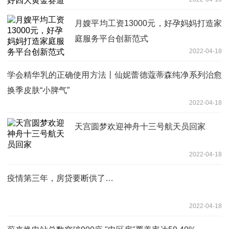
月嫂平均工资13000元，好孕妈妈打造家
庭服务平台创新范式
2022-04-18
学会精华乳的正确使用方法丨仙妮蕾德蔻蒂森纯净系列治愈
换季皮肤“小脾气”
2022-04-18
天宫圆梦欢迎神舟十三号航天员回家
2022-04-18
疫情第三年，房贷要断供了…
2022-04-18