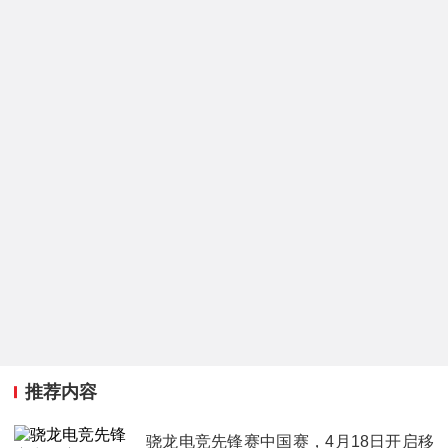
推荐内容
骁龙电竞先锋赛中国赛，4月18日开启移