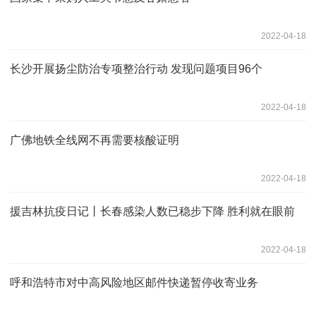
2022-04-18
长沙开展扬尘防治专项整治行动 发现问题项目96个
2022-04-18
广佛地铁全线网不再需要核酸证明
2022-04-18
援吉林抗疫日记丨长春感染人数已稳步下降 胜利就在眼前
2022-04-18
呼和浩特市对中高风险地区邮件快递暂停收寄业务