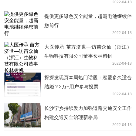
2022-04-18
提供更多绿色安全能量，超霸电池继续伴
您前行
2022-04-18
大医传承 苗方济世—访苗众仙（浙江）
生物科技有限公司董事长林树帆
2022-04-18
探探发现页本周热门话题：恋爱多久适合
结婚？2万+用户参与投票
2022-04-18
长沙宁乡持续发力加强道路交通安全工作
构建交通安全治理新格局
2022-04-18