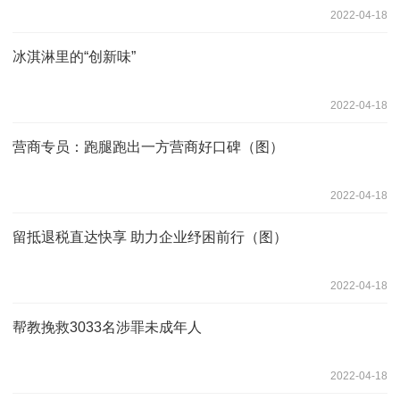
2022-04-18
冰淇淋里的“创新味”
2022-04-18
营商专员：跑腿跑出一方营商好口碑（图）
2022-04-18
留抵退税直达快享 助力企业纾困前行（图）
2022-04-18
帮教挽救3033名涉罪未成年人
2022-04-18