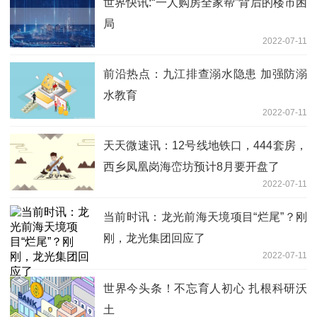
世界快讯:“一人购房全家帮”背后的楼市困
局
2022-07-11
前沿热点：九江排查溺水隐患 加强防溺
水教育
2022-07-11
天天微速讯：12号线地铁口，444套房，
西乡凤凰岗海峦坊预计8月要开盘了
2022-07-11
当前时讯：龙光前海天境项目“烂尾”？刚
刚，龙光集团回应了
2022-07-11
世界今头条！不忘育人初心 扎根科研沃
土