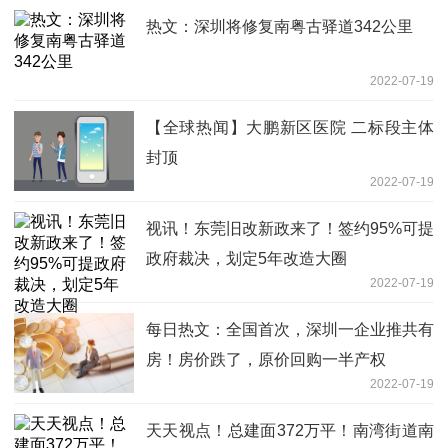
热文：深圳将修复南粤古驿道342公里
2022-07-19
【全球热闻】大鹏新区医院 二标段主体
封顶
2022-07-19
视讯！东莞旧改新政来了！签约95%可提
政府裁决，划定5年改造大圈
2022-07-19
每日热文：全国首次，深圳一企业推共有
房！房价跌了，原价回购一半产权
2022-07-19
天天视点！总建面372万平！南湾街道南