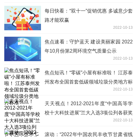
每日快看：“双十一”促销优惠 多诚意少套
路才能双赢
2022-10-13
焦点速看：守护蓝天 建设美丽家园 2022
年10月份第2周环境空气质量公示
2022-10-13
焦点短讯！“零碳”小屋有标准啦！ 江苏泰
州发布全国首套低碳领域垃圾分类地方标
2022-10-13
准
天天视点！2012-2021年度“中国高等学
校十大科技进展”兰大入选3项位列各获奖
2022-10-13
院校第七
滚动：“2022年中国农民丰收节甘肃省线