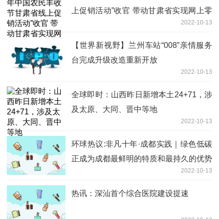
上促销活动”收官 带动甘肃省实现网上零
2022-10-13
售额31.7亿元
【世界新视野】兰州车站“008”亲情服务
台完成升级改造重新开放
2022-10-13
全球即时：山西昨日新增本土24+71，涉
及太原、大同、晋中等地
2022-10-13
环球热议:非凡十年·成都实践｜绿色低碳
正成为成都最鲜明的特质和最持久的优势
2022-10-13
热讯：深汕首个综合医院建设提速