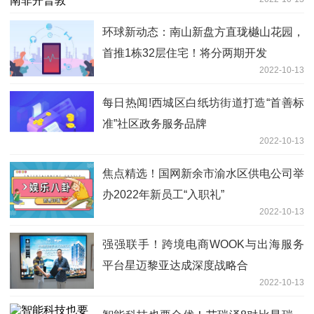
环球新动态：南山新盘方直珑樾山花园，
首推1栋32层住宅！将分两期开发
2022-10-13
每日热闻!西城区白纸坊街道打造“首善标
准”社区政务服务品牌
2022-10-13
焦点精选！国网新余市渝水区供电公司举
办2022年新员工“入职礼”
2022-10-13
强强联手！跨境电商WOOK与出海服务
平台星迈黎亚达成深度战略合
2022-10-13