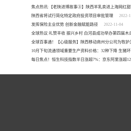
焦点热讯:【老陕进博故事③】陕西羊乳卖进上海网红甜
陕西省将试行简化特定政府投资项目审批管理
2022-1
发挥保险主业优势 创新金融赋能路径
2022-11-04
全球热议:礼赞丰收 振兴乡村 白河县成功举办第四届木
全球百事通！【心级服务】陕西移动商州分公司为牧护
10月下旬流通领域重要生产资料价格：32种下降 生猪环比
每日焦点！恒生科技指数半日涨超7%：京东阿里涨超12