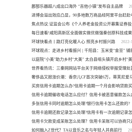
鄌郚乐器超八成出口海外 “吉他小镇”发布自主品牌
2
进博会溢出效应凸显，90多地数万商品经阿里平台赶赴
焦点热议:证监会公布《个人养老金投资公开募集证券
每日速看!咸阳高新区全面做实做优做强秦创原科技成
环球快看点丨路灯亮化暖人心 照亮乡村振兴路
2022-
环球观点：走进乡村看振兴 | 千阳县：玉米变“金豆” 
以庭院“小美”助力乡村“大美” 太白县咀头镇开启乡村“
世界看热讯：三秦网网站平台关于网络侵权举报受理处置
奢侈品又掀涨价潮：香奈儿CF首次突破6万，蒂芙尼爱
买房信用卡逾期怎么办?信用卡逾期一个月会影响贷款买
信用卡逾期催收电话怎么应付？信用卡被恶意催款怎么
多张信用卡同时逾期怎么处理?银行信用卡怎么还款的?
信用卡逾期还款记录怎么处理?信用卡有一次逾期记录怎
信用卡欠款变成呆账怎么处理？信用卡呆账可以协商只
如何融入Z世代？TA以音乐之名与年轻人并肩前行
20