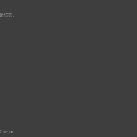
请核实，
d
.net.cn