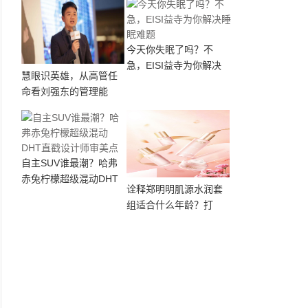
今天你失眠了吗？不
急，EISI益寺为你解决
慧眼识英雄，从高管任
命看刘强东的管理能
自主SUV谁最潮？哈弗
赤兔柠檬超级混动DHT
诠释郑明明肌源水润套
组适合什么年龄？打