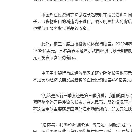
中国外汇投资研究院副院长赵庆明在接受澎湃新闻
长，即货物出口的增速高于进口，顺差明显扩大的背后
也受益于服务贸易逆差的收窄。”
此外，前三季度直接投资总体保持顺差。2022年
1608亿美元，王春英表示这显示我国经济前景长期向
元，投资节奏平稳有序。
中国民生银行首席经济学家兼研究院院长温彬表示
不过反映经济长期发展趋势的直接投资顺差469亿美
“无论是从前三季度还是第三季度看，我们的国际
表明整个外汇是净流入状态，在人民币走弱的情况下并
率这波走软主要还是国际外汇市场造成的，即美元过快
“总体看，我国经济韧性强、潜力足、回旋余地广
固，为我国国际收支保持平衡提供根本支撑。”王春英