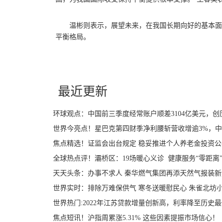
温彬则表示，展望未来，在我国长期向好的基本面
平衡格局。
关键词：
最近更新
环球观点：中国前三季度经常账户顺差3104亿美元，
世界今亮点！星巴克第四财季净利腰斩营收增逾3%，
焦点精选！证监会出台规定 稳妥推进个人养老金投资
全球热点评！灞桥区：19场暖心义诊 健康服务“零距离
天天头条：办事不求人 秦华燃气集团再添天然气报装新
世界实时：排除万难保供气 寒冬送暖慰民心 朱雀北坊
世界热门:2022年江苏贷款增量创新高，利率降至历史
焦点短讯！沪指周累涨5.31% 这些因素提振市场信心！