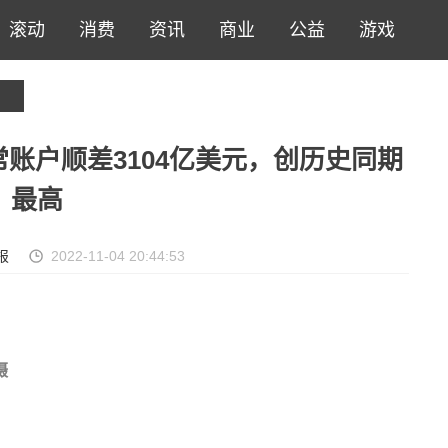
滚动
消费
资讯
商业
公益
游戏
账户顺差3104亿美元，创历史同期
最高
报
2022-11-04 20:44:53
摄