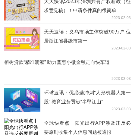
天天快讯:2023年深圳共有产权新政（征
求意见稿）！申请条件真的很简单
2023-02-03
天天速读：义乌市场主体突破90万户 位
居浙江省县级市第一
2023-02-03
榕树贷款“精准滴灌” 助力普惠小微金融走向快车道
2023-02-03
环球速讯：优必选冲刺“人形机器人第一
股” 教育业务贡献“半壁江山”
2023-02-03
全球快看点丨阳光出行APP涉及违反必
要原则收集个人信息问题被通报