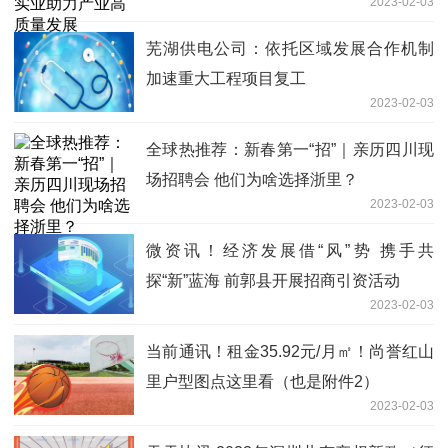
2023-02-03
芜湖供电公司：依托区域发展合作机制
加速重大工程项目复工
2023-02-03
全球热推荐：新春第一“招”｜亲历四川现
场招聘会 他们为啥选择浙里？
2023-02-03
微资讯！经济发展借“风”势 携手共
探“新”蓝海 前郭县开展招商引资活动
2023-02-03
当前通讯！租金35.92元/月㎡！尚誉红山
里户型图点这里看（也是附件2）
2023-02-03