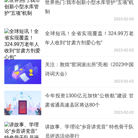
世界热门:我市创新小型水库管护“五项”机
制
2023-02-03
全球短讯！全省实现覆盖！324.99万老
年人收到“甘肃方剂爱心包”
2023-02-03
关注：敦煌“窑洞派出所”亮相《2023中国
诗词大会》
2023-02-03
今年投资1300亿元加快“公铁航”建设 甘
肃省通高速县区将达80个
2023-02-03
讲故事、学理论“乡音讲党音” 特色骨干队
员评选活动举行