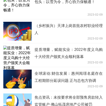
包头：以雪为令，齐心协力保畅通！
2023-02-09
（乡村振兴）天津上岗首批农村职业经理
人
2023-02-09
提质增量，赋能实业：2022年度义乌购
十大经营户颁奖大会顺利落幕
2023-02-09
全球滚动:财信发展：惠州阅璟名庭存在
工程期部分延误问题 正与总包方协调
2023-02-09
焦点资讯：未按要求将全部预售房款转入
监管账户 佛山拓茂房地产公司被罚