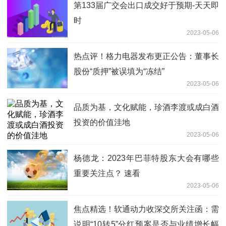
第133届广交会出口成交好于预期-天天即
时
2023-05-06
热点评！格力电器发布更正公告：董事长
股份“质押”被误填为“冻结”
2023-05-06
品质为基，文化赋能，珍酒李渡或成白酒
投资的价值洼地
2023-05-06
杨德龙：2023年巴菲特股东大会有哪些
重要关注点？ 速看
2023-05-06
焦点精选！软通动力收深交所关注函：需
说明“10转5”分红预案是否与业绩增长幅