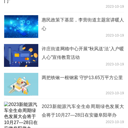
2023-10-19
惠民政策下基层，李营街道主题宣讲暖人
心
2023-10-19
许庄街道网格中心开展“秋风送‘法’入户暖
人心”宣传教育活动
2023-10-19
两把铁锹一根钢索 守护13.65万平方公里
2023-10-19
2023新能源汽车全生命周期绿色发展大
会将于10月27—28日在安徽阜阳举办
2023-10-19