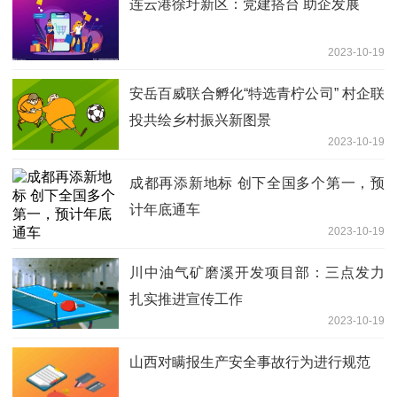
连云港徐圩新区：党建搭台 助企发展
2023-10-19
安岳百威联合孵化“特选青柠公司” 村企联
投共绘乡村振兴新图景
2023-10-19
成都再添新地标 创下全国多个第一，预
计年底通车
2023-10-19
川中油气矿磨溪开发项目部：三点发力
扎实推进宣传工作
2023-10-19
山西对瞒报生产安全事故行为进行规范