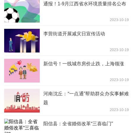
通报！1-9月江西省水环境质量排名公布
2023-10-19
李营街道开展减灾日宣传活动
2023-10-19
新信号！一线城市房价止跌，上海领涨
2023-10-19
河南沈丘：“一点通”帮助群众办实事解难
题
2023-10-19
阳信县：全省婚俗改革“三喜临门”