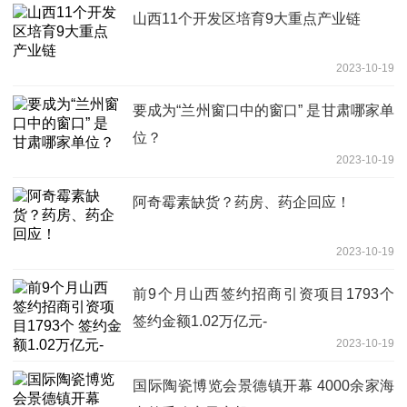
山西11个开发区培育9大重点产业链
2023-10-19
要成为“兰州窗口中的窗口” 是甘肃哪家单
位？
2023-10-19
阿奇霉素缺货？药房、药企回应！
2023-10-19
前9个月山西签约招商引资项目1793个
签约金额1.02万亿元-
2023-10-19
国际陶瓷博览会景德镇开幕 4000余家海