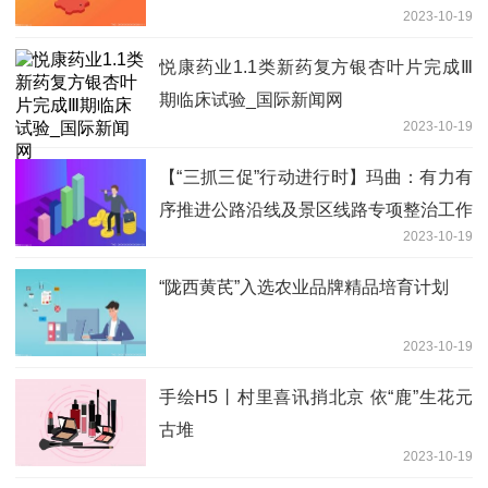
2023-10-19
悦康药业1.1类新药复方银杏叶片完成Ⅲ
期临床试验_国际新闻网
2023-10-19
【“三抓三促”行动进行时】玛曲：有力有
序推进公路沿线及景区线路专项整治工作
2023-10-19
“陇西黄芪”入选农业品牌精品培育计划
2023-10-19
手绘H5丨村里喜讯捎北京 依“鹿”生花元
古堆
2023-10-19