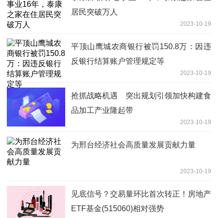
居民突破万人
2023-10-19
平顶山鹰城农商银行被罚150.8万：因违
反银行结算账户管理规定等
2023-10-19
抢抓战略机遇 突出规划引领加快构建食
品加工产业隆起带
2023-10-19
为邢台经济社会高质量发展贡献力量
2023-10-19
见底信号？交易量环比首次转正！房地产
ETF基金(515060)相对强势