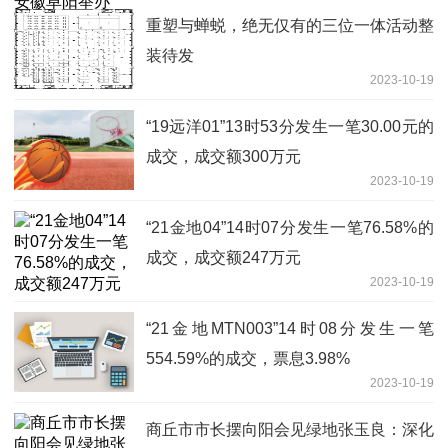
重塑与蝉蜕，绝无仅有的三位一体活动整
装待发
2023-10-19
“19远洋01”13时53分发生一笔30.00元的
成交，成交额300万元
2023-10-19
“21金地04”14时07分发生一笔76.58%的
成交，成交额247万元
2023-10-19
“21金地MTN003”14时08分发生一笔
554.59%的成交，票息3.98%
2023-10-19
商丘市市长摆向阳会见绿地张玉良：深化