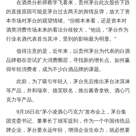
在酒类分析师蔡学飞看来，贵州茅台此次股价下跌
的直接原因可能是茅台过去两天的舆情反弹，放大了资
本市场对茅台的观望情绪。“但根本来看，还是资本对
酒类消费市场未来的看法分歧较大，”他说，“茅台作为
行业名酒代表首当其冲，受到的影响最为明显。”
值得注意的是，近年来，以贵州茅台为代表的白酒
品牌都在尝试扩大消费圈层，寻找新的增长点。如何赢
得年轻消费者，成为不少白酒品牌的课题。
此前，为了吸引年轻人，茅台先后推出茅台冰淇淋
等产品，并和瑞幸、德芙联名，推出酱香拿铁、酒心巧
克力等产品。
9月16日在“茅小凌酒心巧克力”发布会上，茅台集
团党委书记、董事长丁雄军提到，作为一个中国传统品
牌企业，茅台要永远年轻，增强企业生命力，就必然要