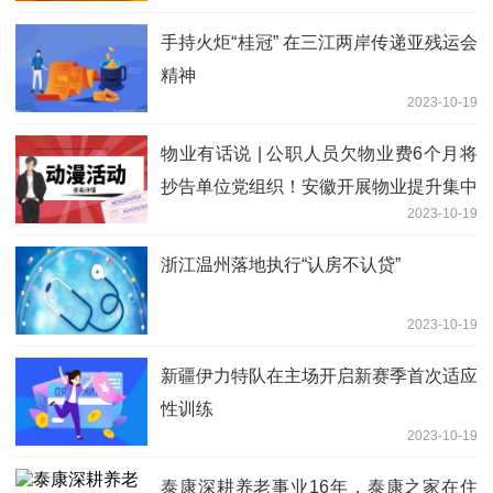
手持火炬“桂冠” 在三江两岸传递亚残运会
精神
2023-10-19
物业有话说 | 公职人员欠物业费6个月将
抄告单位党组织！安徽开展物业提升集中
2023-10-19
攻坚
浙江温州落地执行“认房不认贷”
2023-10-19
新疆伊力特队在主场开启新赛季首次适应
性训练
2023-10-19
泰康深耕养老事业16年，泰康之家在住