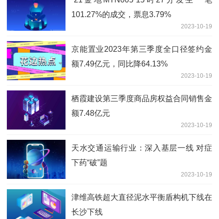
101.27%的成交，票息3.79%
2023-10-19
京能置业2023年第三季度全口径签约金
额7.49亿元，同比降64.13%
2023-10-19
栖霞建设第三季度商品房权益合同销售金
额7.48亿元
2023-10-19
天水交通运输行业：深入基层一线 对症
下药“破”题
2023-10-19
津维高铁超大直径泥水平衡盾构机下线在
长沙下线