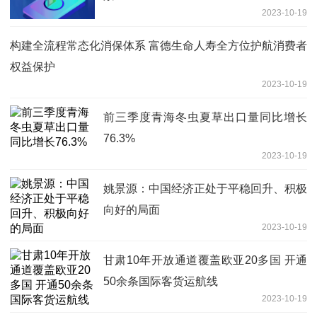
2023-10-19
构建全流程常态化消保体系 富德生命人寿全方位护航消费者
权益保护
2023-10-19
前三季度青海冬虫夏草出口量同比增长
76.3%
2023-10-19
姚景源：中国经济正处于平稳回升、积极
向好的局面
2023-10-19
甘肃10年开放通道覆盖欧亚20多国 开通
50余条国际客货运航线
2023-10-19