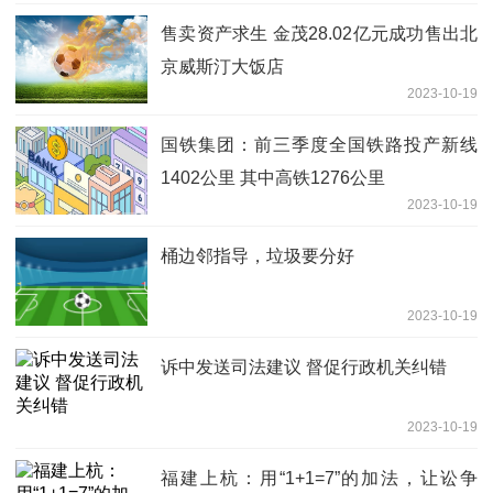
售卖资产求生 金茂28.02亿元成功售出北
京威斯汀大饭店
2023-10-19
国铁集团：前三季度全国铁路投产新线
1402公里 其中高铁1276公里
2023-10-19
桶边邻指导，垃圾要分好
2023-10-19
诉中发送司法建议 督促行政机关纠错
2023-10-19
福建上杭：用“1+1=7”的加法，让讼争