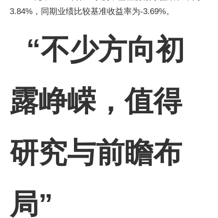
3.84%，同期业绩比较基准收益率为-3.69%。
“不少方向初
露峥嵘，值得
研究与前瞻布
局”