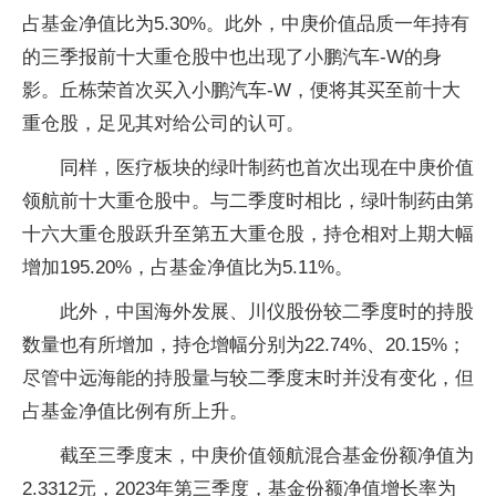
占基金净值比为5.30%。此外，中庚价值品质一年持有
的三季报前十大重仓股中也出现了小鹏汽车-W的身
影。丘栋荣首次买入小鹏汽车-W，便将其买至前十大
重仓股，足见其对给公司的认可。
同样，医疗板块的绿叶制药也首次出现在中庚价值
领航前十大重仓股中。与二季度时相比，绿叶制药由第
十六大重仓股跃升至第五大重仓股，持仓相对上期大幅
增加195.20%，占基金净值比为5.11%。
此外，中国海外发展、川仪股份较二季度时的持股
数量也有所增加，持仓增幅分别为22.74%、20.15%；
尽管中远海能的持股量与较二季度末时并没有变化，但
占基金净值比例有所上升。
截至三季度末，中庚价值领航混合基金份额净值为
2.3312元，2023年第三季度，基金份额净值增长率为