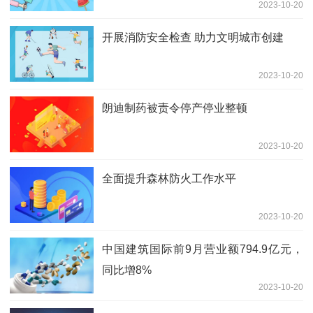
2023-10-20
开展消防安全检查 助力文明城市创建
2023-10-20
朗迪制药被责令停产停业整顿
2023-10-20
全面提升森林防火工作水平
2023-10-20
中国建筑国际前9月营业额794.9亿元，
同比增8%
2023-10-20