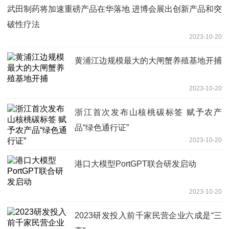
武田制药将加速重磅产品在华落地 进博会展出创新产品和突
破性疗法
2023-10-20
黄浦江边规模最大的大闸蟹养殖基地开捕
2023-10-20
浙江首次发布山核桃碳标签 赋予农产
品“绿色通行证”
2023-10-20
港口大模型PortGPT联合研发启动
2023-10-20
2023研发投入前千家民营企业六成是“三