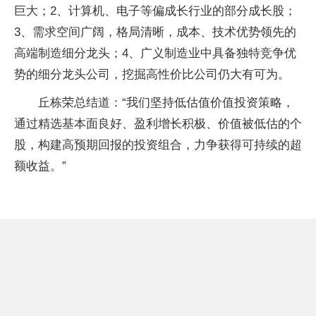
巨大；2、计算机、电子等偏成长行业的部分成长股；
3、需求空间广阔，格局清晰，成本、技术优势领先的
高端制造细分龙头；4、广义制造业中具备独特竞争优
势的细分龙头公司，挖掘高性价比公司仍大有可为。
丘栋荣总结道：“我们坚持低估值价值投资策略，
通过精选基本面良好、盈利增长积极、价值被低估的个
股，构建高预期回报的投资组合，力争获得可持续的超
额收益。”