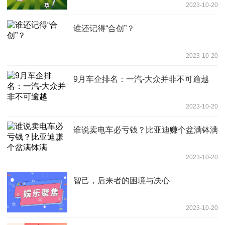
2023-10-20
谁还记得“合创”？
2023-10-20
9月车企排名：一汽-大众并非不可逾越
2023-10-20
谁说卖电车必亏钱？比亚迪赚个盆满钵满
2023-10-20
智己，后来者的困境与决心
2023-10-20