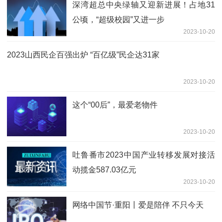
深湾超总中央绿轴又迎新进展！占地31
公顷，“超级校园”又进一步
2023-10-20
2023山西民企百强出炉 “百亿级”民企达31家
2023-10-20
这个“00后”，最爱老物件
2023-10-20
吐鲁番市2023中国产业转移发展对接活
动揽金587.03亿元
2023-10-20
网络中国节·重阳丨爱是陪伴 不只今天