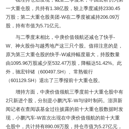
一大重仓股，共持有1.38亿股，较上季度减持2330.45
万股；第二大重仓股美团-W在二季度被减持206.09万
股，持有市值为5.71亿元。
与二季度末相比，中庚价值领航还减仓了快手-
W、神火股份与越秀地产这三只个股。值得注意的是，
原为第三大重仓股的快手-W减持幅度最大，持股数量
由1095.96万股减少至532.47万股，降幅达51.42%。此
外，驰宏锌锗（600497.SH）、常熟银行
（601129.SH）退出了三季报前十大重仓股。
增持方面，中庚价值领航三季度前十大重仓股中有
2只新进个股，分别是小鹏汽车-W与绿叶制药。澎湃新
闻记者在查阅该基金过往披露的前十大重仓股数据时发
现，小鹏汽车-W首次出现在中庚价值领航的前十大重
仓股中，共计持有890.09万股，持仓市值为5.27亿元，