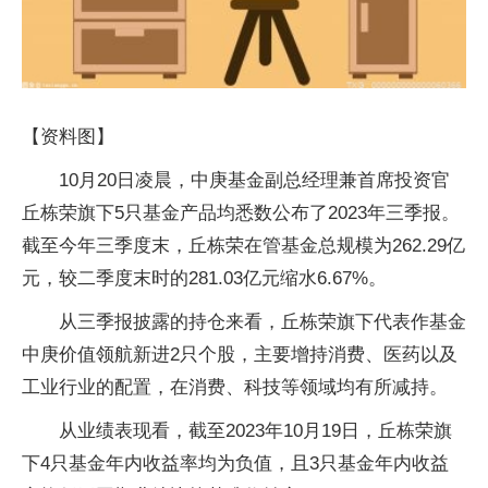
【资料图】
10月20日凌晨，中庚基金副总经理兼首席投资官
丘栋荣旗下5只基金产品均悉数公布了2023年三季报。
截至今年三季度末，丘栋荣在管基金总规模为262.29亿
元，较二季度末时的281.03亿元缩水6.67%。
从三季报披露的持仓来看，丘栋荣旗下代表作基金
中庚价值领航新进2只个股，主要增持消费、医药以及
工业行业的配置，在消费、科技等领域均有所减持。
从业绩表现看，截至2023年10月19日，丘栋荣旗
下4只基金年内收益率均为负值，且3只基金年内收益