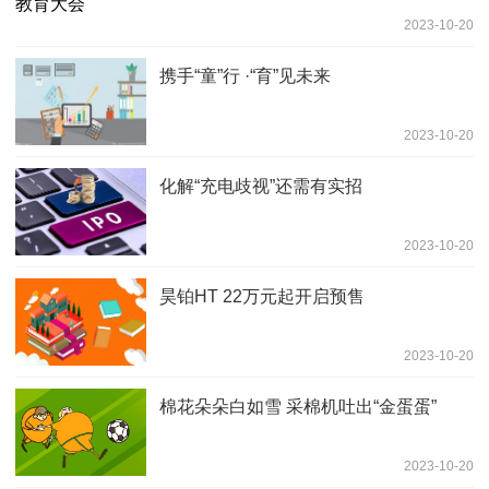
2023-10-20
携手“童”行 ·“育”见未来
2023-10-20
化解“充电歧视”还需有实招
2023-10-20
昊铂HT 22万元起开启预售
2023-10-20
棉花朵朵白如雪 采棉机吐出“金蛋蛋”
2023-10-20