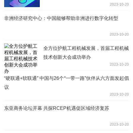
2023-10-20
非洲经济研究中心：中国能够帮助非洲进行数字化转型
2023-10-20
全方位护航工程机械发展，首届工程机械
技术创新大会成功举办
2023-10-20
“硬联通+软联通” 中国与26个“一带一路”伙伴从六方面发起倡
议
2023-10-20
东亚商务论坛开幕 共探RCEP机遇促区域经济复苏
2023-10-20