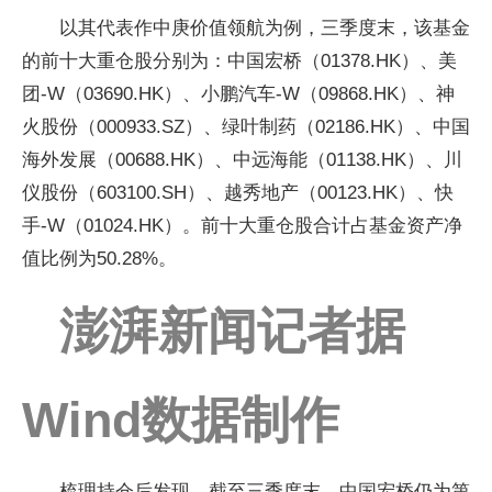
以其代表作中庚价值领航为例，三季度末，该基金
的前十大重仓股分别为：中国宏桥（01378.HK）、美
团-W（03690.HK）、小鹏汽车-W（09868.HK）、神
火股份（000933.SZ）、绿叶制药（02186.HK）、中国
海外发展（00688.HK）、中远海能（01138.HK）、川
仪股份（603100.SH）、越秀地产（00123.HK）、快
手-W（01024.HK）。前十大重仓股合计占基金资产净
值比例为50.28%。
澎湃新闻记者据
Wind数据制作
梳理持仓后发现，截至三季度末，中国宏桥仍为第