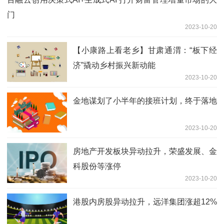
门
2023-10-20
【小康路上看老乡】甘肃通渭：“板下经
济”撬动乡村振兴新动能
2023-10-20
金地谋划了小半年的接班计划，终于落地
2023-10-20
房地产开发板块异动拉升，荣盛发展、金
科股份等涨停
2023-10-20
港股内房股异动拉升，远洋集团涨超12%