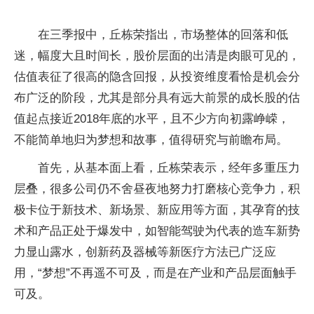
在三季报中，丘栋荣指出，市场整体的回落和低
迷，幅度大且时间长，股价层面的出清是肉眼可见的，
估值表征了很高的隐含回报，从投资维度看恰是机会分
布广泛的阶段，尤其是部分具有远大前景的成长股的估
值起点接近2018年底的水平，且不少方向初露峥嵘，
不能简单地归为梦想和故事，值得研究与前瞻布局。
首先，从基本面上看，丘栋荣表示，经年多重压力
层叠，很多公司仍不舍昼夜地努力打磨核心竞争力，积
极卡位于新技术、新场景、新应用等方面，其孕育的技
术和产品正处于爆发中，如智能驾驶为代表的造车新势
力显山露水，创新药及器械等新医疗方法已广泛应
用，“梦想”不再遥不可及，而是在产业和产品层面触手
可及。