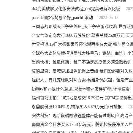
dr4完美破解汉化版安装教程_dr4完美破解汉化版
202
patchi和歌帝梵哪个好_patchi-滚动
2023-05-18
三国志战略版天下争锋落州_天下争锋游戏攻略-世界热
合安气体定向发行1600万股股份 募资总额2528万元-天
世界报道:19日常德张家界怀化湘西州有大雾 需加强交
全球各大媒体头版报道曼城大胜皇马：谋杀！血洗！小
当前快播：维尼修斯：我们不缺乏态度但必须汲取教训
莫德里奇：曼城更加出色配得上晋级 我们没必要对失败
经纪人：有几支球队对阿方索-戴维斯感兴趣，但没有直
奶粉ty和yp是什么意思_奶粉ty和yp怎样解释_环球速看
福州首场土拍：10宗地总成交18.29亿元 其中4宗溢价出
永鼎股份涨10.04% 机构净买入6079万元|每日播报
20
安达科技：现阶段磷酸铁锂整体产能有过剩风险 高瑞
南向资金今日净买入17.31亿港元，腾讯控股获净买入居