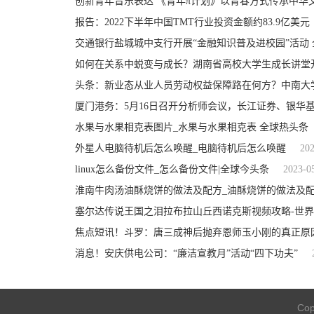
创新青年音乐表达 《青年π计划》以青春方式传承中华
报告：2022下半年中国TMT行业投资金额约83.9亿美元
交通银行盐城城中支行开展“金融知识普及进校园”活动
如何在关系中蜕变与成长？湖南省高校大学生成长讲堂
头条：新业态从业人员劳动权益保障路在何方？中南大
厦门港务：5月16日召开分析师会议，长江证券、银华
水果与水果相克表图片_水果与水果相克表 全球热头条
外星人电脑待机后怎么唤醒_电脑待机后怎么唤醒
202
linux怎么备份文件_怎么备份文件|全球今头条
2023-0
淮南牛肉汤油酥烧饼的做法及配方_油酥烧饼的做法及
塞尔达传说王国之泪拉布拉山丘西诺克斯视频攻略-世
焦点短讯！斗罗：唐三成神后抛弃恩师玉小刚的真正原
消息！安庆供电公司：“廉洁宣教月”活动“四下功夫”
Cop