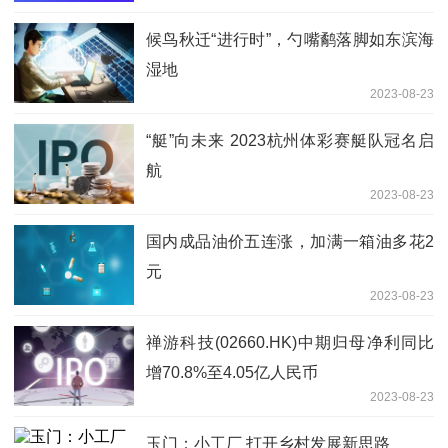
候鸟秋迁“进行时”，勺嘴鹬落脚如东滨海
湿地
2023-08-23
“艇”向未来 2023杭州体彩赛艇队冠名启
航
2023-08-23
国内成品油价五连涨，加满一箱油多花2
元
2023-08-23
禅游科技(02660.HK)中期归母净利同比
增70.8%至4.05亿人民币
2023-08-23
玉门：小工厂 打开乡村发展新思路