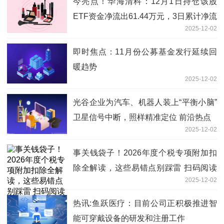
今亮点！华海清科：12月1日持仓该股
ETF资金净流出61.44万元，3日累计净流
2025-12-02
出8736.32万元
即时焦点：11月份公募基金发行延续回
暖趋势
2025-12-02
光谷企业为汽车、机器人装上“平衡小脑”
卫星信号中断，照样精准定位 前沿热点
2025-12-02
事关钱袋子！2026年度个税专项附加扣
除全解读，这些易错点别踩雷 扫码阅读
2025-12-02
手机版
热讯:鱼跃医疗：目前公司正积极推进智
能可穿戴设备的研发和注册工作