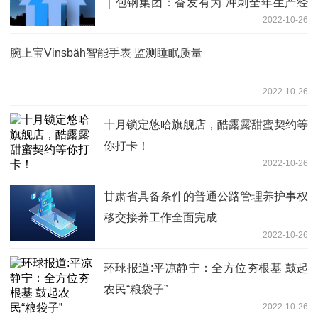
｜包钢集团：奋发有为 冲刺全年生产经
2022-10-26
营目标
腕上宝Vinsbäh智能手表 监测睡眠质量
2022-10-26
十月锁定悠哈旗舰店，酷露露甜蜜契约等
你打卡！
2022-10-26
甘肃省具备条件的普通公路管理养护事权
移交接养工作全面完成
2022-10-26
环球报道:平凉静宁：全方位夯根基 鼓起
农民“粮袋子”
2022-10-26