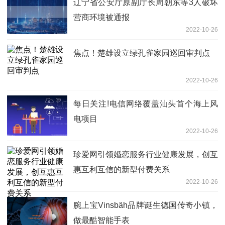
辽宁省公安厅原副厅长周朝东等3人破坏
营商环境被通报
2022-10-26
焦点！楚雄设立绿孔雀家园巡回审判点
2022-10-26
每日关注!电信网络覆盖汕头首个海上风
电项目
2022-10-26
珍爱网引领婚恋服务行业健康发展，创互
惠互利互信的新型付费关系
2022-10-26
腕上宝Vinsbäh品牌诞生德国传奇小镇，
做最酷智能手表