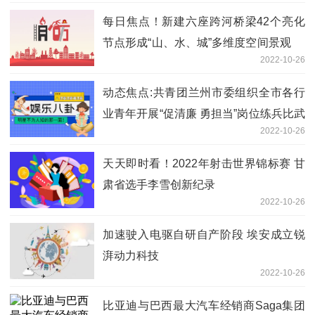
每日焦点！新建六座跨河桥梁42个亮化
节点形成“山、水、城”多维度空间景观
2022-10-26
城市品质逐年提升 市民有更多幸福感
动态焦点:共青团兰州市委组织全市各行
业青年开展“促清廉 勇担当”岗位练兵比武
2022-10-26
活动
天天即时看！2022年射击世界锦标赛 甘
肃省选手李雪创新纪录
2022-10-26
加速驶入电驱自研自产阶段 埃安成立锐
湃动力科技
2022-10-26
比亚迪与巴西最大汽车经销商Saga集团