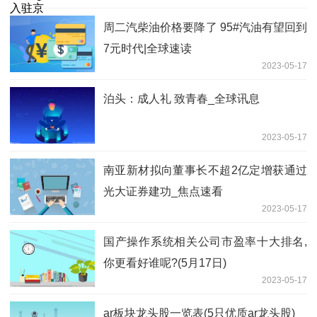
周二汽柴油价格要降了 95#汽油有望回到
7元时代|全球速读
2023-05-17
泊头：成人礼 致青春_全球讯息
2023-05-17
南亚新材拟向董事长不超2亿定增获通过
光大证券建功_焦点速看
2023-05-17
国产操作系统相关公司市盈率十大排名,
你更看好谁呢?(5月17日)
2023-05-17
ar板块龙头股一览表(5只优质ar龙头股)