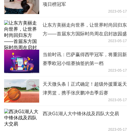
项日榜冠军
2023-05-17
让东方美丽走向世界，让世界时尚回归东
方——首届东方国际时尚周在启封故园盛
2023-05-17
大开幕！
当前时讯：巴萨赢得西甲冠军，将重回新
赛季欧冠小组赛抽签的第一档
2023-05-17
天天微头条丨正式确定！超级外援重返天
津男篮，携手张庆鹏冲击季后赛
2023-05-17
西决G1湖人大中锋休战及四队大交易
2023-05-17