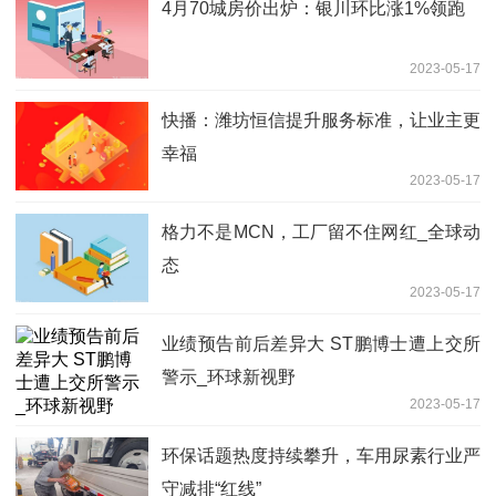
4月70城房价出炉：银川环比涨1%领跑
2023-05-17
快播：潍坊恒信提升服务标准，让业主更
幸福
2023-05-17
格力不是MCN，工厂留不住网红_全球动
态
2023-05-17
业绩预告前后差异大 ST鹏博士遭上交所
警示_环球新视野
2023-05-17
环保话题热度持续攀升，车用尿素行业严
守减排“红线”