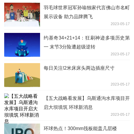
羽毛球世界冠军孙瑜独家代言佛山市名町
展示设备 助力品牌腾飞
2023-05-17
约基奇34+21+14：狂刷神迹多项历史第
一 末节3分险遭超级逆转
2023-05-17
每日关注!2米床床头两边插座尺寸
2023-05-17
【五大战略看发展】乌斯通沟水库项目开
启大坝填筑 环球新消息
2023-05-17
环球热点！300mm筏板能盖几层楼