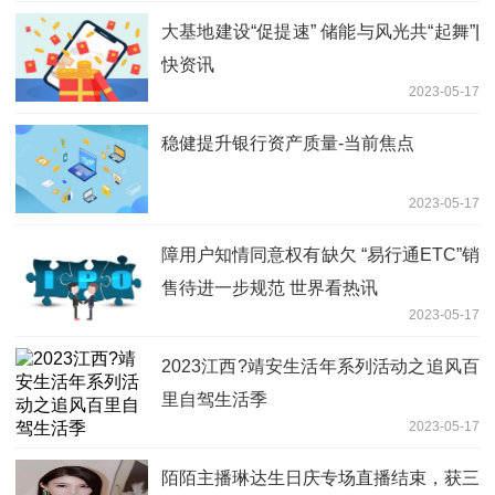
大基地建设“促提速” 储能与风光共“起舞”|
快资讯
2023-05-17
稳健提升银行资产质量-当前焦点
2023-05-17
障用户知情同意权有缺欠 “易行通ETC”销
售待进一步规范 世界看热讯
2023-05-17
2023江西?靖安生活年系列活动之追风百
里自驾生活季
2023-05-17
陌陌主播琳达生日庆专场直播结束，获三