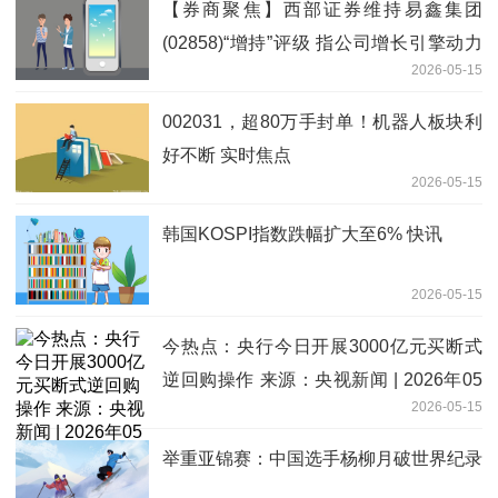
【券商聚焦】西部证券维持易鑫集团
(02858)“增持”评级 指公司增长引擎动力
2026-05-15
强劲|即时
002031，超80万手封单！机器人板块利
好不断 实时焦点
2026-05-15
韩国KOSPI指数跌幅扩大至6% 快讯
2026-05-15
今热点：央行今日开展3000亿元买断式
逆回购操作 来源：央视新闻 | 2026年05
2026-05-15
月15日 09:36 央视新闻 | 2026年05月15
日 09:36 var subtitle = ''; if (subtitle
举重亚锦赛：中国选手杨柳月破世界纪录