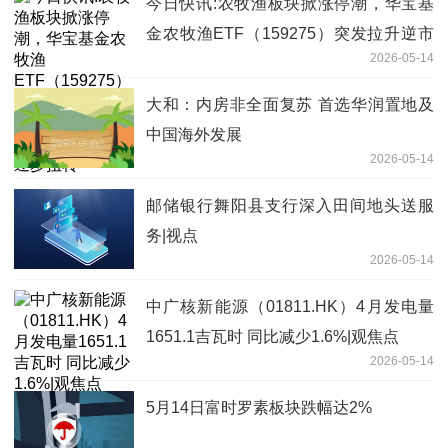
今日快讯:农牧渔板块掀涨停潮，华宝基
金农牧渔ETF（159275）突发拉升逆市
2026-05-14
上探1.29%！机构高呼悲观预期或逐步扭
转
大和：内房非全面复苏 首选华润置地及
中国海外发展
2026-05-14
邮储银行舞阳县支行深入田间地头送服
务|视点
2026-05-14
中广核新能源（01811.HK）4月发电量
1651.1吉瓦时 同比减少1.6%|观焦点
2026-05-14
5月14日富时罗素板块跌幅达2%