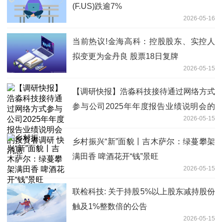
(F.US)跌逾7%
2026-05-16
当前热议!金海高科：控股股东、实控人
拟变更为金丹良 股票18日复牌
2026-05-15
【调研快报】浩淼科技接待通过网络方式
参与公司2025年年度报告业绩说明会的
2026-05-15
投资者调研 快消息
乡村振兴“新”面貌丨吉木萨尔：绿蔓攀架
满田香 啤酒花开“钱”景旺
2026-05-15
联检科技: 关于持股5%以上股东减持股份
触及1%整数倍的公告
2026-05-15