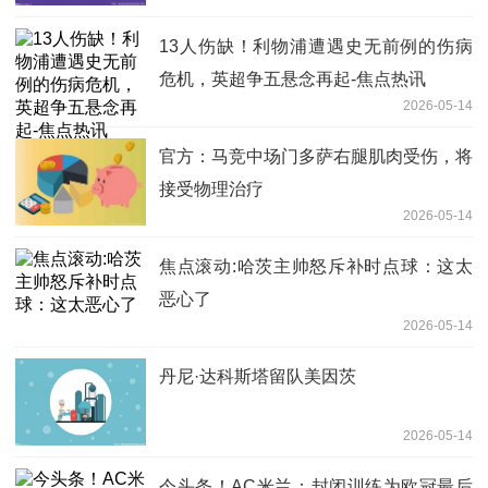
13人伤缺！利物浦遭遇史无前例的伤病
危机，英超争五悬念再起-焦点热讯
2026-05-14
官方：马竞中场门多萨右腿肌肉受伤，将
接受物理治疗
2026-05-14
焦点滚动:哈茨主帅怒斥补时点球：这太
恶心了
2026-05-14
丹尼·达科斯塔留队美因茨
2026-05-14
今头条！AC米兰：封闭训练为欧冠最后