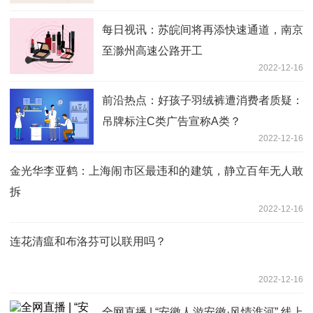
每日视讯：苏皖间将再添快速通道，南京
至滁州高速公路开工
2022-12-16
前沿热点：好孩子羽绒裤遭消费者质疑：
吊牌标注C类广告宣称A类？
2022-12-16
金光华李亚鹤：上海闹市区最违和的建筑，静立百年无人敢
拆
2022-12-16
连花清瘟和布洛芬可以联用吗？
2022-12-16
全网直播 | “安徽人游安徽·风情淮河” 线上