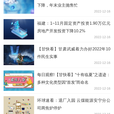
下降，年末业主抛售忙
2022-12-16
福建：1~11月固定资产投资1.90万亿元
房地产开发投资下降10.2%
2022-12-16
【甘快看】甘肃武威着力办好2022年10
件民生实事
2022-12-16
每日观察!【甘快看】“十有临夏”之遗迹：
多种文化类型因“首发”而命名
2022-12-16
环球速看：退厂入园 云煤能源安宁分公
司两焦炉停炉