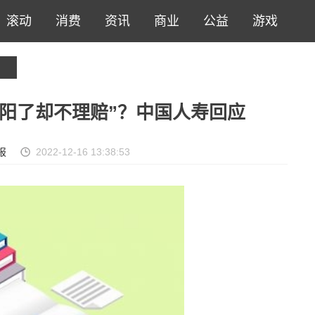
滚动
消费
资讯
商业
公益
游戏
阳了却不理赔”？中国人寿回应
报
2022-12-16 13:38:53