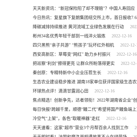
天天新资讯：“新冠保险阳了却不理赔”？中国人寿回应
今日热讯：复星旗下复朗集团纽交所上市，首日报收7.6
降碳减排持续推进 黄河流域工业绿色发展在行动
202
彬州34名优秀年轻干部到一线淬火锻炼
2022-12-16
四只黑熊“亲子共游” “熊孩子”玩坏红外相机
2022-12-
西安高新区：草莓变“网红” 助力乡村振兴
2022-12-16
把巡察“利剑”擦得更亮 让群众所盼落得更实
2022-12-
秦创原：专精特新中小企业压茬生长
2022-12-16
生态农业建设稳步推进 湖南18家单位获评国家级生态农
环球热点评！​滴滴甘露润心田
2022-12-16
焦点精选！创新争先，达者领衔！2022年湖南省企业“
每日快报!跨越千里，顺德“鳗二代”希望将国产鳗鱼端
冷空气“上架”，各色“取暖神器”走红
2022-12-16
天天速看：这家“超市”营业3个月帮百余人找到工作
2
天天即时看！法国和摩洛哥相遇故事不止在绿茵场
2