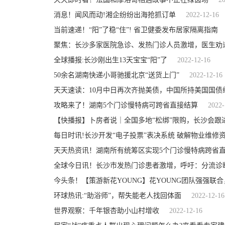
消息！闻风而动!湘企纷纷出海抢抓订单
2022-12-16
当前速递！“阳”了稳“住”! 省卫健委发布居家隔离指南
聚焦：长沙多家医院急诊、发热门诊人员激增，医生劝退
全球播报:长沙刚出生13天宝宝“阳”了
2022-12-16
50余名湖南快递小哥驰援北京“送货上门”
2022-12-16
天天速读：10月中日再次齐抛美债，中国所持美国国债
攻略来了！湖南5个门诊慢特病可跨省直接结算
2022-
【快播报】卜房者说｜全国多地“松绑”限购，长沙会跟
每日时讯!长沙开发“电子投票”表决系统 破解物业维修资
天天热资讯！湖南所有统筹区实现5个门诊慢特病跨省
全球今日讯！长沙市发热门诊患者激增，呼吁：分流诊
今头条！【策游新花YOUNG】花YOUNG团队强强联
环球热讯:“助浴师”，帮失能老人找回体面​
2022-12-16
世界观察：千年银杏助小山村增收
2022-12-16