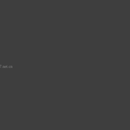
d
.net.cn