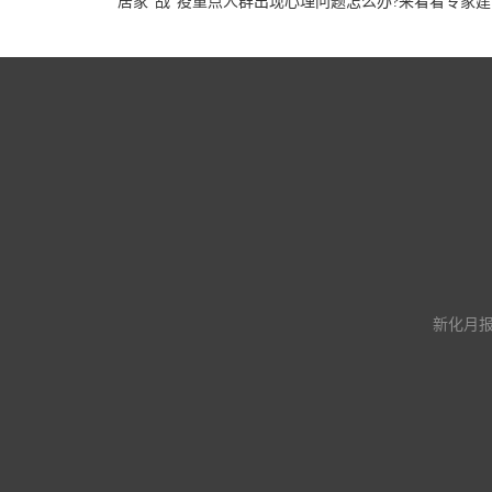
居家“战”疫重点人群出现心理问题怎么办?来看看专家建
新化月