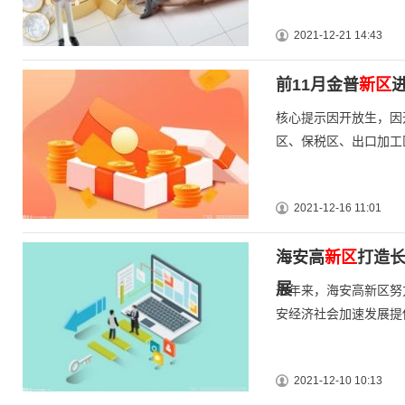
2021-12-21 14:43
前11月金普
新区
进
核心提示因开放生，因
区、保税区、出口加工
2021-12-16 11:01
海安高
新区
打造长
展
近年来，海安高新区努
安经济社会加速发展提
2021-12-10 10:13