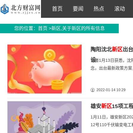
首页
要闻
热点
滚动
您的位置：
首页
>新区,关于新区的所有信息
陶阳沈北
新区
出台
设
记者1月13日获悉，
念，出台最新政策方案
2022-01-14 10:29
雄安
新区
15项工
1月11日，雄安新区2
12号110千伏输变电