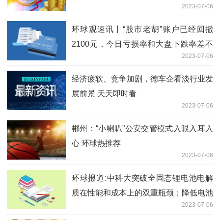
2023-07-06
环球观速讯丨“股市老胡”账户已经回撤
2100元，今日亏损率和大盘下跌率差不
2023-07-06
太多，本人表示满意，期待下一次大盘翻
红时能赚得更多……
经济疲软、竞争加剧，德车企看淡行业发
展前景 天天即时看
2023-07-06
郴州：“小喇叭”公安交管模式入眼入耳入
心 环球热推荐
2023-07-06
环球报道:中科大突破全固态锂电池电解
质在性能和成本上的双重瓶颈；降低电池
2023-07-06
爆炸和火灾风险！宁德时代吴凯团队获得