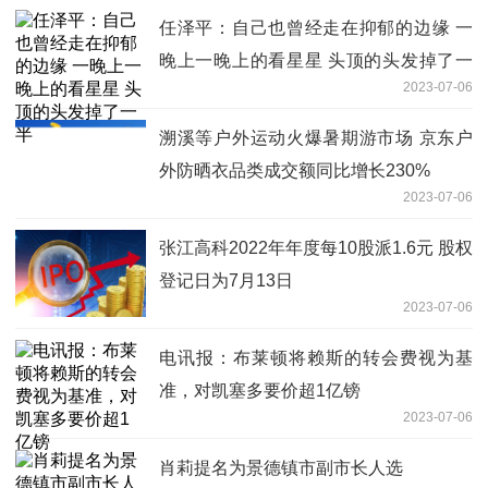
任泽平：自己也曾经走在抑郁的边缘 一
晚上一晚上的看星星 头顶的头发掉了一
2023-07-06
半
溯溪等户外运动火爆暑期游市场 京东户
外防晒衣品类成交额同比增长230%
2023-07-06
张江高科2022年年度每10股派1.6元 股权
登记日为7月13日
2023-07-06
电讯报：布莱顿将赖斯的转会费视为基
准，对凯塞多要价超1亿镑
2023-07-06
肖莉提名为景德镇市副市长人选