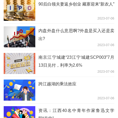
2023年欧洲发明家奖！｜36氪新能源日
90后白领夫妻返乡创业 藏寨迎来“新农人”
报0705
2023-07-06
内盘外盘什么意思啊?外盘是买入还是卖
出?
2023-07-06
南京江宁城建“23江宁城建SCP003”7月
13日兑付，利率为2.6%
2023-07-06
跨江越湖的乘法效应
2023-07-06
资讯：江西40名中青年作家鲁迅文学