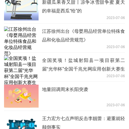
新疆瓜果香又甜丨凉争冰雪甜争蜜 夏天
的幸福是西瓜“给”的
2023-07-06
江苏徐州出台《母婴用品经营单位特殊食
品和化妆品经营规范》
2023-07-06
全国奖项！盐城射阳县一项目获第二
届“光华杯”全国千兆光网应用创新大赛生
2023-07-06
活专题赛二等奖！
地量回调周末长阳突袭
2023-07-06
王力宏方七点声明反击李靓蕾：避重就轻
颠倒事实