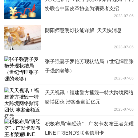
协联合中国皮革协会为消费者支招
2023-07-06
阴阳师慧明灯技能详解_天天快消息
2023-07-06
张子强妻子罗艳芳现状结局（世纪悍匪张
子强的老婆）
2023-07-06
天天视讯！福建警方摧毁一特大跨境网络
赌博团伙 涉案金额近亿元
2023-07-06
积极布局“萌经济”，广发卡发布王者荣耀
LINE FRIENDS联名信用卡