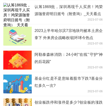
认筹1869批，深圳再现千人买房！鸿荣
源珈誉府明日摇号（附查询）_天天看点
2023-07-06
2023上半年哈尔滨7宗地块均被本土房企
拿下 外来房企战略收缩|环球今热点
2023-07-06
阿勒泰森林消防：24小时“在线” 守护“神
的后花园”
2023-07-06
基金分红是不是意味着股市下跌?基金分
红多久一次?
2023-07-06
创业板跌停和涨停是多少?创业板的涨跌