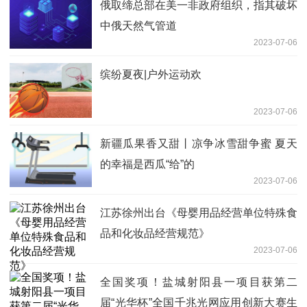
俄取缔总部在美一非政府组织，指其破坏
中俄天然气管道
2023-07-06
缤纷夏夜|户外运动欢
2023-07-06
新疆瓜果香又甜丨凉争冰雪甜争蜜 夏天
的幸福是西瓜“给”的
2023-07-06
江苏徐州出台《母婴用品经营单位特殊食
品和化妆品经营规范》
2023-07-06
全国奖项！盐城射阳县一项目获第二
届“光华杯”全国千兆光网应用创新大赛生