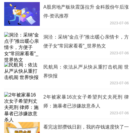
A股房地产板块震荡拉升 金科股份午后涨
停-资讯推荐
2023-07-06
洞泾：采纳“金点子”推出暖心亲情卡，方
便子女“常回家看看”_世界热文
2023-07-06
民航局：依法从严从快从重打击机闹 世
界快报
2023-07-06
2年被家暴16次女子希望判丈夫死刑 律
师：施暴者已涉嫌故意杀人
2023-07-06
看完这部攒钱日剧，我的存钱速度快了一