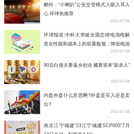
郴州：“小喇叭”公安交管模式入眼入耳入
心 环球热推荐
2023-07-06
环球报道:中科大突破全固态锂电池电解
质在性能和成本上的双重瓶颈；降低电池
2023-07-06
爆炸和火灾风险！宁德时代吴凯团队获得
2023年欧洲发明家奖！｜36氪新能源日
90后白领夫妻返乡创业 藏寨迎来“新农人”
报0705
2023-07-06
内盘外盘什么意思啊?外盘是买入还是卖
出?
2023-07-06
南京江宁城建“23江宁城建SCP003”7月