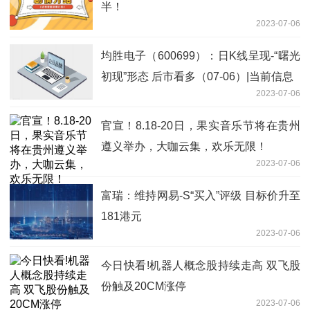
半！
2023-07-06
均胜电子（600699）：日K线呈现-“曙光
初现”形态 后市看多（07-06）|当前信息
2023-07-06
官宣！8.18-20日，果实音乐节将在贵州
遵义举办，大咖云集，欢乐无限！
2023-07-06
富瑞：维持网易-S“买入”评级 目标价升至
181港元
2023-07-06
今日快看!机器人概念股持续走高 双飞股
份触及20CM涨停
2023-07-06