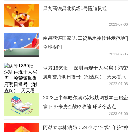
昌九高铁昌北机场1号隧道贯通
2023-07-06
南昌获评国家“加工贸易承接转移示范地”|
全球要闻
2023-07-06
认筹1869批，深圳再现千人买房！鸿荣
源珈誉府明日摇号（附查询）_天天看点
2023-07-06
2023上半年哈尔滨7宗地块均被本土房企
拿下 外来房企战略收缩|环球今热点
2023-07-06
阿勒泰森林消防：24小时“在线” 守护“神