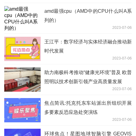
amd最强cpu（AMD中的CPU什么叫A系
列的）
2023-07-06
王江平：数字经济与实体经济融合推动新
时代发展
2023-07-06
助力南极科考推动“健康光环境”普及 欧普
照明以技术创新引领产业高质量发展
2023-07-06
焦点简讯:托克托东车站派出所组织开展
多要素反恐应急处突演练
2023-07-06
环球焦点！星图地球智脑引擎 GEOVIS