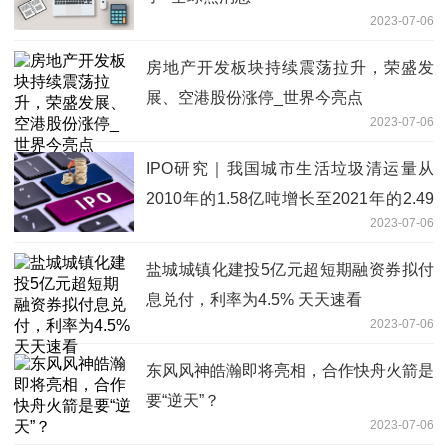
2023-07-06
房地产开发板块持续震荡拉升，荣盛发
展、空港股份涨停_世界今亮点
2023-07-06
IPO研究｜我国城市生活垃圾清运量从
2010年的1.58亿吨增长至2021年的2.49
2023-07-06
亿吨
盐城城镇化建投5亿元超短期融资券拟付
息兑付，利率为4.5% 天天速看
2023-07-06
东风风神皓瀚即将亮相，合作快舟火箭是
要“逆天”？
2023-07-06