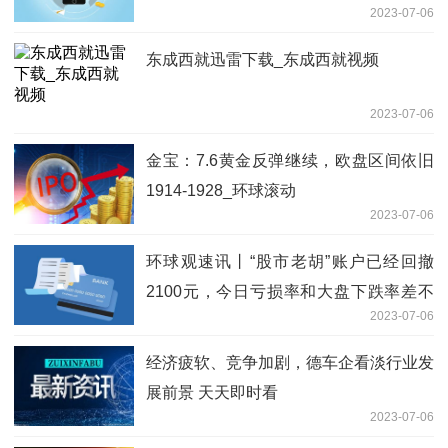
2023-07-06
东成西就迅雷下载_东成西就视频
2023-07-06
金宝：7.6黄金反弹继续，欧盘区间依旧
1914-1928_环球滚动
2023-07-06
环球观速讯丨“股市老胡”账户已经回撤
2100元，今日亏损率和大盘下跌率差不
2023-07-06
太多，本人表示满意，期待下一次大盘翻
红时能赚得更多……
经济疲软、竞争加剧，德车企看淡行业发
展前景 天天即时看
2023-07-06