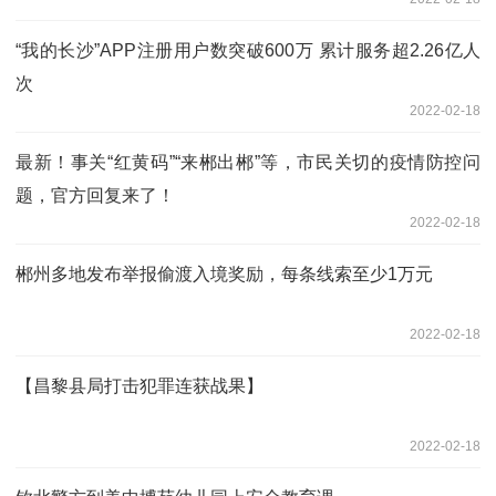
“我的长沙”APP注册用户数突破600万 累计服务超2.26亿人
次
2022-02-18
最新！事关“红黄码”“来郴出郴”等，市民关切的疫情防控问
题，官方回复来了！
2022-02-18
郴州多地发布举报偷渡入境奖励，每条线索至少1万元
2022-02-18
【昌黎县局打击犯罪连获战果】
2022-02-18