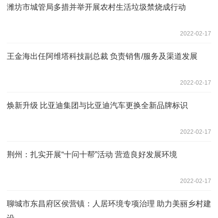
潍坊市城管局多措并举开展农村生活垃圾禁烧成行动
2022-02-17
王金海出任阿维塔科技副总裁 负责销售/服务及渠道发展
2022-02-17
焕新升级 比亚迪集团与比亚迪汽车更换全新品牌标识
2022-02-17
荆州：扎实开展“十问十帮”活动 营造良好发展环境
2022-02-17
聊城市东昌府区侯营镇：人居环境专项治理 助力美丽乡村建