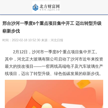
邢台沙河一季度8个重点项目集中开工 迈出转型升级
崭新步伐
时间：2022-02-18 10:52:30 来源：河北日报
2月12日，沙河市一季度8个重点项目集中开工。
其中，河北正大玻璃有限公司启动了沙河市近年来投资
最大的技改项目——一窑两线高端电子及汽车玻璃生产
线项目，迈出了转型升级、绿色低碳发展的崭新步伐。