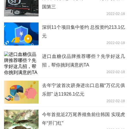
国第三
2022-02-18
深圳11个项目集中签约 总投资约213.1亿
元
2022-02-18
进口血糖仪品牌推荐哪些？先学好这几
招，帮你挑到满意的TA
2022-02-18
去年宁波首次跻身进出口总额“万亿元俱
乐部” 达11926.1亿元
2022-02-18
今年首批近2万尾养殖鱼前往韩国 实现虎
年“开门红”