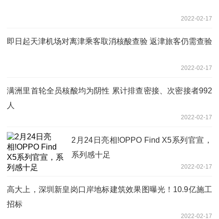
2022-02-17
即日起天津机场对离津乘客取消核酸查验 返津旅客仍需查验
2022-02-17
满洲里首轮全员核酸均为阴性 累计排查密接、次密接者992
人
2022-02-17
2月24日亮相!OPPO Find X5系列官宣，
系列感十足
2022-02-17
高大上，深圳新皇岗口岸地标建筑效果图曝光！10.9亿施工
招标
2022-02-17