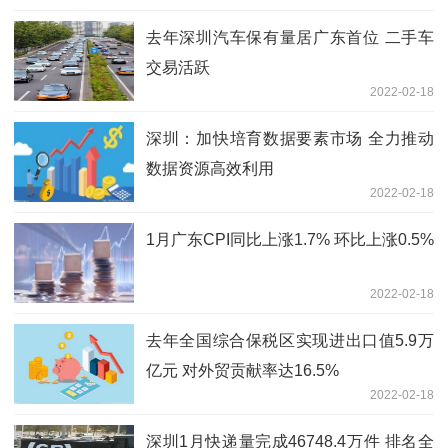
去年深圳汽车保有量居广东首位 二手车
交易活跃
2022-02-18
深圳：加快培育数据要素市场 全力推动
数据资源高效利用
2022-02-18
1月广东CPI同比上涨1.7% 环比上涨0.5%
2022-02-18
去年全国综合保税区实现进出口值5.9万
亿元 对外贸贡献率达16.5%
2022-02-18
深圳1月快递量完成46748.4万件 排名全