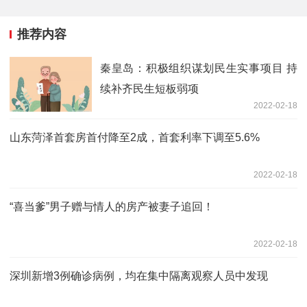
推荐内容
秦皇岛：积极组织谋划民生实事项目 持
续补齐民生短板弱项
2022-02-18
山东菏泽首套房首付降至2成，首套利率下调至5.6%
2022-02-18
“喜当爹”男子赠与情人的房产被妻子追回！
2022-02-18
深圳新增3例确诊病例，均在集中隔离观察人员中发现