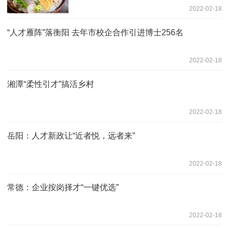
2022-02-18
“人才雁阵”落衡阳 去年市校企合作引进博士256名
2022-02-18
湘潭“柔性引才”搞活乡村
2022-02-18
岳阳：人才新政让“近者悦，远者来”
2022-02-18
常德：企业按岗择才“一键优选”
2022-02-18