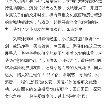
《三只小猪》和《我们是秦俑》，来到西安城墙景区进
行驻场演出。演员们以天地为景，以城墙为幕，开启了
专属孩子们的欢乐时光。拥有厚重文化底蕴和历史积淀
的古城地标建筑，与戏剧一起探寻古今文化碰撞的魅
力，受到了大小朋友的热情欢迎。 3.诗经里
采苇沣河畔，缚粽诗经里，小长假开启 “趣野” 计
划，兰汤净手、额点雄黄、刺五毒......游客们在这里大
展手艺，各种色香味俱全的粽子勾引着吃货的味蕾，享
受“粽”意团圆时刻。“心间野趣 不必远行”，重磅推出的
露营体验刷屏朋友圈。还有穿越而来的人气花神、国风
达人，陪大家过端午！ 品民俗、看演艺、寻自然、回
盛唐……端午放“粽”游长安，沉浸式体验各项文旅活
动。来自西安的文旅盛宴“集结完毕”，回归田园，探索
文化之根，一起享受微度假，过上“慢生活”吧！