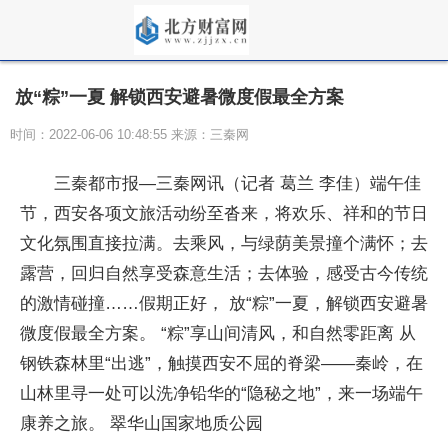
放“粽”一夏 解锁西安避暑微度假最全方案
时间：2022-06-06 10:48:55 来源：三秦网
三秦都市报—三秦网讯（记者 葛兰 李佳）端午佳
节，西安各项文旅活动纷至沓来，将欢乐、祥和的节日
文化氛围直接拉满。去乘风，与绿荫美景撞个满怀；去
露营，回归自然享受森意生活；去体验，感受古今传统
的激情碰撞……假期正好， 放“粽”一夏，解锁西安避暑
微度假最全方案。 “粽”享山间清风，和自然零距离 从
钢铁森林里“出逃”，触摸西安不屈的脊梁——秦岭，在
山林里寻一处可以洗净铅华的“隐秘之地”，来一场端午
康养之旅。 翠华山国家地质公园