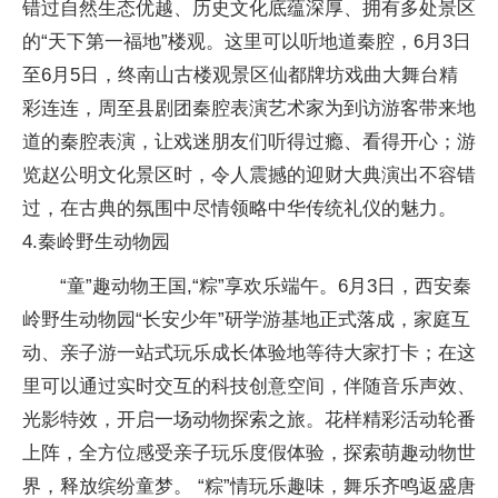
错过自然生态优越、历史文化底蕴深厚、拥有多处景区
的“天下第一福地”楼观。这里可以听地道秦腔，6月3日
至6月5日，终南山古楼观景区仙都牌坊戏曲大舞台精
彩连连，周至县剧团秦腔表演艺术家为到访游客带来地
道的秦腔表演，让戏迷朋友们听得过瘾、看得开心；游
览赵公明文化景区时，令人震撼的迎财大典演出不容错
过，在古典的氛围中尽情领略中华传统礼仪的魅力。
4.秦岭野生动物园
“童”趣动物王国,“粽”享欢乐端午。6月3日，西安秦
岭野生动物园“长安少年”研学游基地正式落成，家庭互
动、亲子游一站式玩乐成长体验地等待大家打卡；在这
里可以通过实时交互的科技创意空间，伴随音乐声效、
光影特效，开启一场动物探索之旅。花样精彩活动轮番
上阵，全方位感受亲子玩乐度假体验，探索萌趣动物世
界，释放缤纷童梦。 “粽”情玩乐趣味，舞乐齐鸣返盛唐