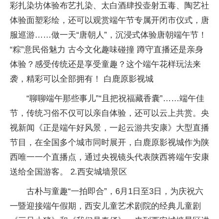
彩扎染坊体验布艺扎染、太白酒肆投壶射五毒、陶艺社
体验面塑彩绘，还可以观赏端午节专属开闭市仪式，唐
服巡游……做一天“唐朝人”，沉浸式体验唐朝端午节！
“粽”意民俗魅力 古今文化趣味碰撞 蹲守直播还是亲身
体验？感受传统还是享受童趣？这个端午花样玩法来
袭，精彩可以全部拥有！ 白鹿原影视城
“聊聊端午那些事儿”“且把祝福藏香囊”……端午佳
节，传统习俗不仅可以亲自体验，还可以云上共赏。央
视新闻《正是端午好风景，一起云游共安康》大型直播
节目，在全国多个城市同时展开，白鹿原影视城作为陕
西唯一一个直播点，通过央视镜头代表陕西将端午安康
送给全国游客。 2.西安城墙景区
古朴与童趣“一拍即合”，6月1日至3日，为庆祝六
一暨迎接端午假期，西安儿童艺术剧院的经典儿童剧