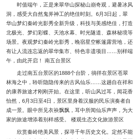
时值端午，正是来翠华山探秘山崩奇观，避暑冰风
洞，感受大自然鬼斧神工的绝佳时刻。6月3日起，翠
华山梦幻秦岭光影秀全新升级，科技与美感绝佳，打造
北极光、梦幻彩蝶、天池水幕、时光隧道、森林秘境等
场景。夜观梦幻秦岭光影秀，晚宿星空帐篷露营地，还
有让人流连忘返的翠华集市、特色非遗项目……别样端
午，由此开启！ 南五台景区
走过南五台景区的1888个台阶，徜徉在景区苍翠
林海之中，聆听隐隐传来的古风仙乐……这趟自在祥和
的康养旅途才刚刚开始。在这里，听山风过耳，闻花香
怡然，6月3日至4日，景区里身着汉服的民乐演奏者自
成一景。眼中所见衣袂飘飘，耳中所闻仙乐声声，为大
家的旅途增添着别样感受。 楼观生态文化旅游景区
欣赏秦岭绝美风景，探寻千年历史文化。定然不能