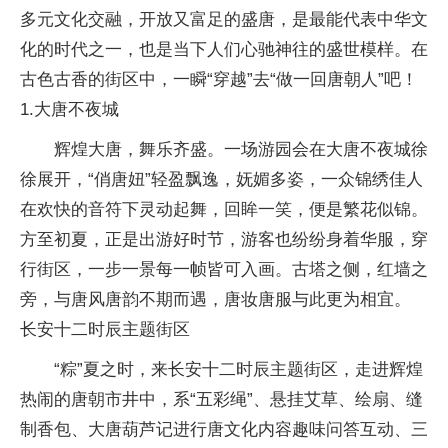
多元文化交融，开放又富足的盛唐，是最能代表中华文
化的时代之一，也是当下人们心驰神往的盛世模样。在
古色古香的街区中，一瞬“穿越”去“做一回唐朝人”吧！
1.大唐不夜城
辉煌大唐，舞乐齐盛。一场游园会在大唐不夜城徐
徐展开，“俏唐妞”轻盈飘逸，妩媚多姿，一众锦绣佳人
在欢快的音符下灵动起舞，回眸一笑，便是繁花似锦。
方至初夏，正是出游好时节，游客也纷纷身着华服，穿
行街区，一步一景每一帧皆可入画。古塔之侧，红墙之
旁，与唐风唐韵不期而遇，唐妆唐服与此更为相宜。
长安十二时辰主题街区
“粽”夏之时，来长安十二时辰主题街区，走进辉煌
热闹的唐朝市井中，系“五彩绳”、悬挂艾草、绘扇、缝
制香包、大唐葫芦记进行唐文化内容趣味问答互动、三