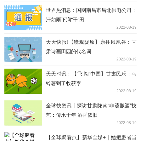
世界热消息：国网南昌市昌北供电公司：
汗如雨下润“干”田
2022-08-19
天天快报!【镜观陇原】康县凤凰谷：甘
肃诗画田园的代名词
2022-08-19
天天时讯：【“飞阅”中国】甘肃民乐：马
铃薯到了收获季
2022-08-19
全球快资讯丨探访甘肃陇南“非遗酿酒”技
艺：传承千年 酒香依旧
2022-08-19
【全球聚看点】新华全媒+｜她把患者当