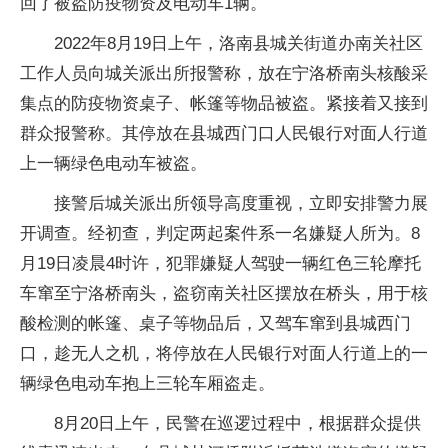
回了被盗防疫物资及电动车1辆。
2022年8月19日上午，洛南县城关街道办南关社区
工作人员向城关派出所报警称，放在宁洛桥南头核酸采
集点的防疫物资桌子、帐篷等物品被盗。紧接着又接到
群众报警称。其停放在县城西门口人民银行对面人行道
上一辆绿色电动车被盗。
接警后城关派出所领导高度重视，立即安排警力展
开调查。经初查，判定两起案件系一名嫌疑人所为。8
月19日凌晨4时许，犯罪嫌疑人驾驶一辆红色三轮摩托
车窜至宁洛桥南头，盗窃南关社区摆放在桥头，用于核
酸检测的帐篷、桌子等物品后，又驾车窜到县城西门
口，趁无人之机，将停放在人民银行对面人行道上的一
辆绿色电动车抱上三轮车厢盗走。
8月20日上午，民警在巡逻过程中，根据群众提供