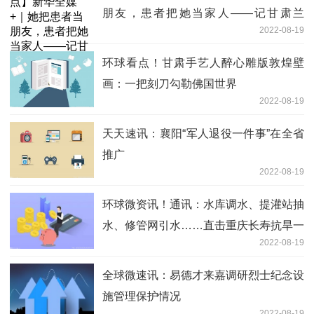
朋友，患者把她当家人——记甘肃兰
2022-08-19
州“白求恩式好医生”郑光敏
环球看点！甘肃手艺人醉心雕版敦煌壁
画：一把刻刀勾勒佛国世界
2022-08-19
天天速讯：襄阳“军人退役一件事”在全省
推广
2022-08-19
环球微资讯！通讯：水库调水、提灌站抽
水、修管网引水……直击重庆长寿抗旱一
2022-08-19
线
全球微速讯：易德才来嘉调研烈士纪念设
施管理保护情况
2022-08-19