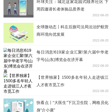
环球关注：城北这家花园式颐养社区 下
周四邀请长者体验品质养老
2022-08-20
全球微动态丨科左后旗司法局法治护航营
商环境向优发展
2022-08-20
每日消息!619家企业汇聚!第六届中华老
字号(山东)博览会在济开幕
2022-08-20
【世界独家】1500多名年轻人走进镇江
人才夜市觅工作
2022-08-20
快看点丨“大医生”下沉卫生院，网格员化
身“介小康”