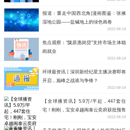
报道：重走中国西北角|漫画图鉴：张掖
湿地公园——盐碱地上的绿色画卷
2022-08-19
焦点观察：“陇原惠岗贷”支持市场主体稳
岗就业
2022-08-19
环球最资讯丨深圳新经纪星主播决赛即将
开启，巅峰之战谁与争锋？
2022-08-19
【全球播资讯】5.9万/平起，447套住
宅！刚刚，宝安卓越闽泰云奕府获批预售
2022-08-19