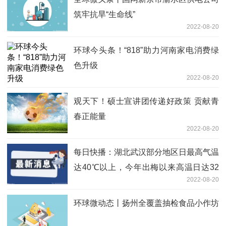
筑牢抗旱“生命线”
2022-08-20
环球今头条！“818”助力河南家电消费绿
色升级
2022-08-20
观天下！硕士宣讲团传递好政策 贡献青
春正能量
2022-08-20
每日快播：湖北武汉部分地区日最高气温
达40℃以上，今年出梅以来高温日达32
2022-08-20
天
环球微动态丨扬州全覆盖抽检食品小作坊