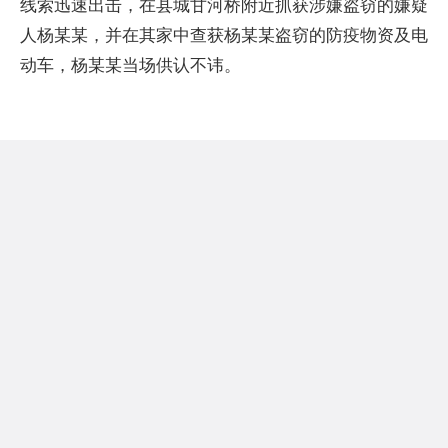
线索迅速出击，在县城甘河桥附近抓获涉嫌盗窃的嫌疑
人杨某某，并在其家中查获杨某某盗窃的防疫物资及电
动车，杨某某当场供认不讳。