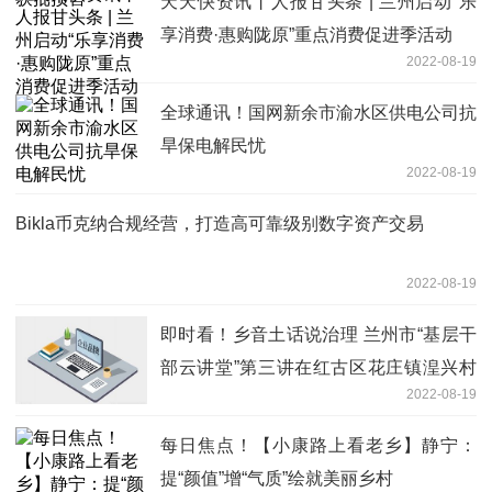
天天快资讯丨人报甘头条 | 兰州启动“乐
享消费·惠购陇原”重点消费促进季活动
2022-08-19
全球通讯！国网新余市渝水区供电公司抗
旱保电解民忧
2022-08-19
Bikla币克纳合规经营，打造高可靠级别数字资产交易
2022-08-19
即时看！乡音土话说治理 兰州市“基层干
部云讲堂”第三讲在红古区花庄镇湟兴村
2022-08-19
开讲
每日焦点！【小康路上看老乡】静宁：
提“颜值”增“气质”绘就美丽乡村