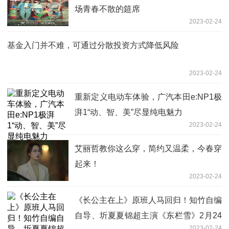
场青春不散的筵席
2023-02-24
基金入门并不难，可通过分散投资方式降低风险
2023-02-24
重新定义电动车体验，广汽本田e:NP1极
湃1“动、智、美”尽显纯电魅力
2023-02-24
艾丽哲教你这么穿，简约又温柔，今春穿
起来！
2023-02-24
《长公主在上》原班人马回归！知竹自编
自导、圻夏夏锦超主演《东栏雪》2月24
2023-02-24