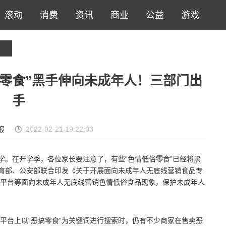
滚动
消费
资讯
商业
公益
游戏
零食”黑手伸向未成年人！三部门出
手
报
2022-02-21 19:22:03
学。在开学季，各位家长要注意了，有些“色情低俗零食”已经将黑
教育部、公安部联合印发《关于开展面向未成年人无底线营销食品专
平台等面向未成年人无底线营销色情低俗食品现象，保护未成年人
平台上以“恶搞零食”为关键词进行搜索时，仍有不少商家在售卖恶