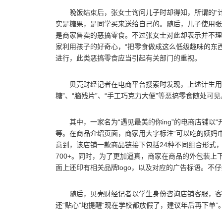
晚饭结束后，张女士询问儿子时却得知，所谓的“计
实是糖果，是同学买来送给自己的。随后，儿子使用张
是商家售卖的恶搞零食。不过张女士对此却表示并不理
家利用孩子的好奇心，“把零食做成这么低级趣味的东
进行，此类恶搞零食应当引起有关部门的重视。
贝壳财经记者在电商平台搜索时发现，上述计生用
糖”、“脑残片”、“手工巧克力大便”等恶搞零食随处可
其中，一家名为“遇见最美的你ing”的电商店铺以
等。在商品介绍页面，商家用大字标注“可以吃的姨妈巾
意到，该店铺一款商品链接下包括24种不同组合形式，售
700+。同时，为了更加逼真，商家在商品的外包装上
面上还印有相关品牌logo，以及对应的广告标语。不
随后，贝壳财经记者以学生身份咨询店铺客服，客
还“贴心”地提醒“现在学校都放假了，建议年后再下单”