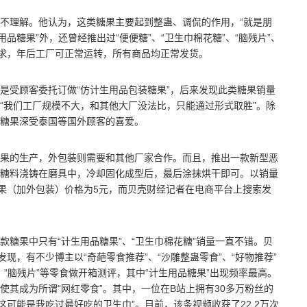
不理解。他认为，这类糖果主要起到整蛊、调侃的作用，“就是朋
品糖果”外，还曾经推出过“便便糖”、“卫生巾棉花糖”、“脑残片”、
需求，年后工厂可正常运转，所有商品均正常发货。
是受顾客委托订做“仿计生用品包装糖果”，后来发现此类糖果销量
“我们工厂规模不大，和其他大厂没法比，只能通过形式取胜”。除
糖果深受泰国等国外顾客的喜爱。
果的生产，外包装则需要和其他厂家合作。而且，推出一款新型恶
糖料浇铸在磨具中，冷却固化成型后，最后涂抹烘干即可。以销量
糖果（加外包装）价格为5元，而贝壳财经记者在电商平台上搜索发
。
糖果中只有“计生用品糖果”、“卫生巾棉花糖”销量一直不错。贝
现，有不少博主以“奇葩零食推荐”、“沙雕整蛊零食”、“好物推荐”
、“脑残片”等零食做开箱测评，其中“计生用品糖果”出现频率最高。
其成为所谓“网红零食”。其中，一位在B站上拥有30多万粉丝的
这可能是我吃过最好吃的卫生巾”。目前，该条视频收获了22.2万次