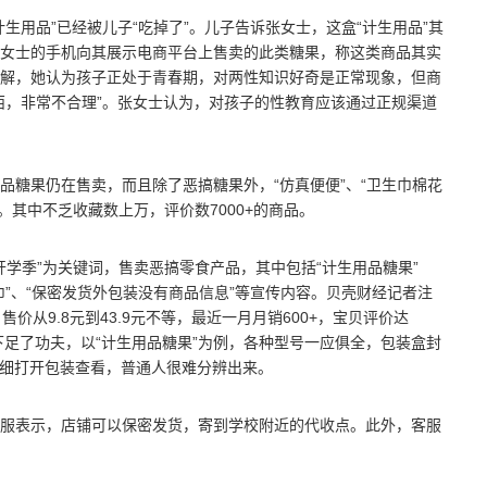
生用品”已经被儿子“吃掉了”。儿子告诉张女士，这盒“计生用品”其
女士的手机向其展示电商平台上售卖的此类糖果，称这类商品其实
解，她认为孩子正处于青春期，对两性知识好奇是正常现象，但商
西，非常不合理”。张女士认为，对孩子的性教育应该通过正规渠道
品糖果仍在售卖，而且除了恶搞糖果外，“仿真便便”、“卫生巾棉花
见。其中不乏收藏数上万，评价数7000+的商品。
“开学季”为关键词，售卖恶搞零食产品，其中包括“计生用品糖果”
”、“保密发货外包装没有商品信息”等宣传内容。贝壳财经记者注
价从9.8元到43.9元不等，最近一月月销600+，宝贝评价达
下足了功夫，以“计生用品糖果”为例，各种型号一应俱全，包装盒封
仔细打开包装查看，普通人很难分辨出来。
服表示，店铺可以保密发货，寄到学校附近的代收点。此外，客服
。