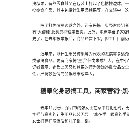
搞糖果，有些零食甚至在包装上打起了色情擦边球。一家
搞零食产品，其中包括计生用品糖果等。在交谈中，这
除了打色情擦边球之外，还有恶搞。贝壳财经记者
有“大便糖”此类恶搞糖果售卖。此外，电商平台多家
史了，在去年被举报后，商品短暂下架，但工厂目前仍
近年来，以计生用品糖果等为代表的恶搞零食逐渐
类恶搞食品。更有商家将“黑手”伸向未成年人，在中
记者表示，销售此类恶搞糖果的行为涉嫌违反食品安全
任，严防软色情商品误导未成年人。
糖果化身恶搞工具，商家营销“黑
去年11月份，深圳市的张女士在家中找钥匙时，
字样与真实的计生用品包装无异。“拿在手上跟真的手
女士打算在晚饭后和儿子谈一谈。