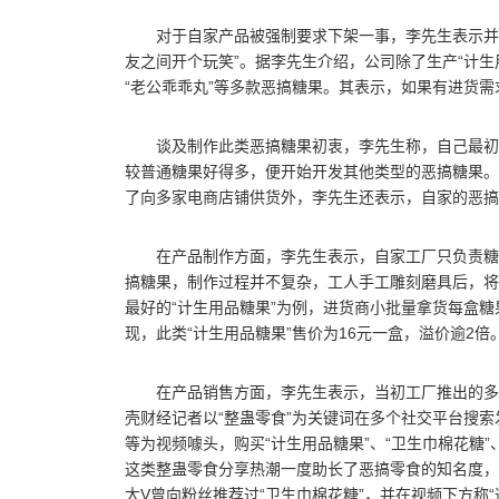
对于自家产品被强制要求下架一事，李先生表示并
友之间开个玩笑”。据李先生介绍，公司除了生产“计生用
“老公乖乖丸”等多款恶搞糖果。其表示，如果有进货
谈及制作此类恶搞糖果初衷，李先生称，自己最初
较普通糖果好得多，便开始开发其他类型的恶搞糖果。
了向多家电商店铺供货外，李先生还表示，自家的恶搞
在产品制作方面，李先生表示，自家工厂只负责糖
搞糖果，制作过程并不复杂，工人手工雕刻磨具后，将
最好的“计生用品糖果”为例，进货商小批量拿货每盒
现，此类“计生用品糖果”售价为16元一盒，溢价逾2倍
在产品销售方面，李先生表示，当初工厂推出的多款
壳财经记者以“整蛊零食”为关键词在多个社交平台搜索发
等为视频噱头，购买“计生用品糖果”、“卫生巾棉花糖”
这类整蛊零食分享热潮一度助长了恶搞零食的知名度，使
大V曾向粉丝推荐过“卫生巾棉花糖”，并在视频下方称“