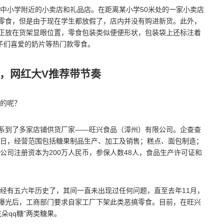
中小学附近的小卖店和礼品店。在距离某小学50米处的一家小卖店
蛊零食，但是由于现在学生都放假了，店内并没有购进新货。此外，
食正放在货架显眼位置，零食包装类似便便形状，包装袋上还标注着
孩子们喜爱的奶片等热门款零食。
倍，网红大V推荐带节奏
的呢？
联系到了多家店铺供货厂家——旺兴食品（漳州）有限公司。企查查
27日，经营范围包括糖果制品生产、加工及销售；糕点、面包制造；
公司注册资本为200万人民币，参保人数48人，食品生产许可证和
经有五六年历史了，其间一直未出现过任何问题，直至去年11月，
体曝光后，工商部门要求自家工厂下架此类恶搞零食。目前，在旺兴
朵qq糖”两类糖果。