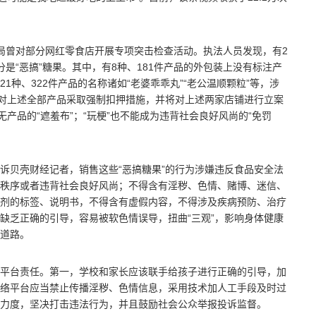
局曾对部分网红零食店开展专项突击检查活动。执法人员发现，有2
部分是“恶搞”糖果。其中，有8种、181件产品的外包装上没有标注产
种、322件产品的名称诸如“老婆乖乖丸”“老公温顺颗粒”等，涉
即对上述全部产品采取强制扣押措施，并将对上述两家店铺进行立案
产品的“遮羞布”；“玩梗”也不能成为违背社会良好风尚的“免罚
诉贝壳财经记者，销售这些“恶搞糖果”的行为涉嫌违反食品安全法
秩序或者违背社会良好风尚；不得含有淫秽、色情、赌博、迷信、
剂的标签、说明书，不得含有虚假内容，不得涉及疾病预防、治疗
缺乏正确的引导，容易被软色情误导，扭曲“三观”，影响身体健康
道路。
平台责任。第一，学校和家长应该联手给孩子进行正确的引导，加
络平台应当禁止传播淫秽、色情信息，采用技术加人工手段及时过
力度，坚决打击违法行为，并且鼓励社会公众举报投诉监督。