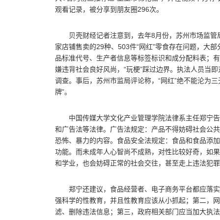
观看记录，被分享到朋友圈296次。
贝壳财经记者注意到，去年8月份，苏州市场监管
家店铺售卖的29种、503件“网红”零食存在问题，大
品标准代号、生产者信息等标签标识和成分配料表；有21
嫌违背社会良好风尚，“玩梗”踩过边界。执法人员当
调查。事后，苏州市监局评论称，“网红”绝不能沦为三无
牌”。
中国传媒大学文化产业管理学院法律系主任郑宁告
和广告法等法律。广告法规定：产品不得妨碍社会公共
恐怖、暴力的内容。食品安全法规定：食品和食品添加
功能。而未成年人心智尚不成熟，对性比较好奇，如果
和学业，也会妨碍正常的社会交往，甚至走上违法犯罪
郑宁还建议，食品经营者、电子商务平台都应落实
强科学的性教育，并且性教育应该从小抓起；第二，网
滤、删除违法信息；第三，政府相关部门应当加大执法