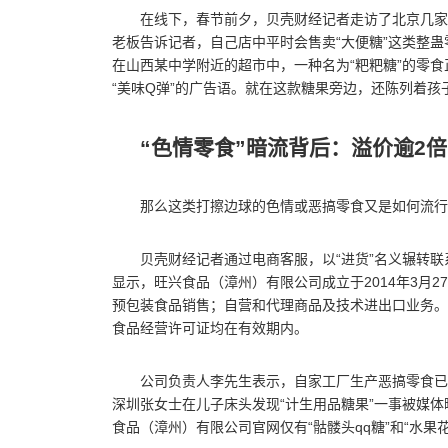
在线下，春节前夕，贝壳财经记者走访了北京几家
老板告诉记者，自己店中平时会售卖“大便糖”这类整
在山西某中学附近的超市中，一种名为“粑粑糖”的零
“美味Q弹”的广告语。就在这款糖果旁边，还陈列着
“色情零食”暗流背后：溢价逾2
那么这类打擦边球的色情或恶搞零食又是如何流行
贝壳财经记者通过电商客服，以“进货”名义辗转
显示，旺兴食品（漳州）有限公司成立于2014年3月
预包装食品销售；自营和代理商品及技术进出口业务。
食品经营许可证均在有效期内。
公司负责人李先生表示，自家工厂生产恶搞零食已
深圳张女士在儿子床头发现“计生用品糖果”一事被媒
食品（漳州）有限公司官网仅有“骷髅头qq糖”和“水果花