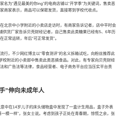
名为“遇见最美的你ing”的电商店铺以“开学季”为关键词，售卖恶
家商家表示，商品可以保密发货，直接寄到学校代收点。
在北京中小学附近的小卖店走访时，有商家告诉记者，店中平时会
店铺供货厂家告诉贝壳财经记者，自己售卖此类糖果已经有5、6年历
在正常运转，年后“可正常发货”。
流行，不少网红博主以“零食测评”的名义拆箱试吃，向粉丝推荐此
小学校附近的小卖部中售卖此类恶搞食品。对此，有专家向贝壳财经
法和广告法等法律，食品经营者、电子商务平台应当压实平台责
手”伸向未成年人
无意中在14岁儿子的床头储物盒中发现了一盒计生用品，盒子外表
感一模一样”，张女士说。考虑到孩子正处在青春期，惊慌之余，张