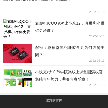
2022-05-13
旗舰机iQOO 9对比小米12，直屏和小屏
你更爱谁？
2022-05-13
解密：尊禧堂黑杞鹿胶食丸为何强势出
圈？
2022-05-13
小快克x大广节学院奖线上课堂圆满收官 |
集结青年势力，共奏青春乐章！
2022-05-13
北方财富网