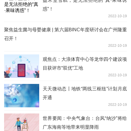
益禾堂雪糕，是无法拒绝的“真·果味诱
惑”！
2022-10-19
聚焦益生菌与母婴健康 | 第六届BINC年度研讨会在广州隆重
召开！
2022-10-19
观焦点：大浪体育中心等龙华四个建设项
目获评市“双优”工地
2022-10-19
天天微动态丨地铁“两线三枢纽”计划月底
开通
2022-10-19
世界要闻：中央气象台：台风“纳沙”将给
广东海南等地带来明显降雨