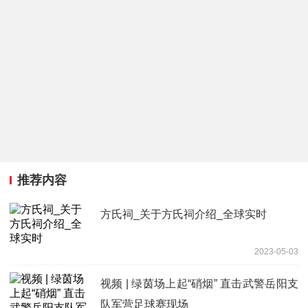
推荐内容
方氏祠_关于方氏祠介绍_全球实时
2023-05-03
视频 | 绿茵场上起“硝烟” 直击武警岳阳支
队军营足球赛现场