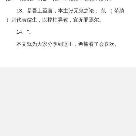
13、是吾土至言，本主张无鬼之论； 范 （ 范缜
）则代表儒生，以樘柱异教，宜无罪焉尔。
14、”。
本文就为大家分享到这里，希望看了会喜欢。