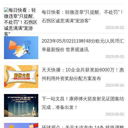
每日快看：轻微违章“只提醒、不处罚”！
石拐区诚意满满“宠游客”
2023-05-02
2023年05月02日19时48分欧元/人民币汇
率最新报价 世界观速讯
2023-05-02
天天快播：10企业共获奖励6000万！惠
州利用外资奖励分配方案发布
2023-05-02
下一站文昌！康师傅火箭发射见证团集结
完成，准备出发！
2023-05-02
环球观点：关于大连市内 14条 线路调整