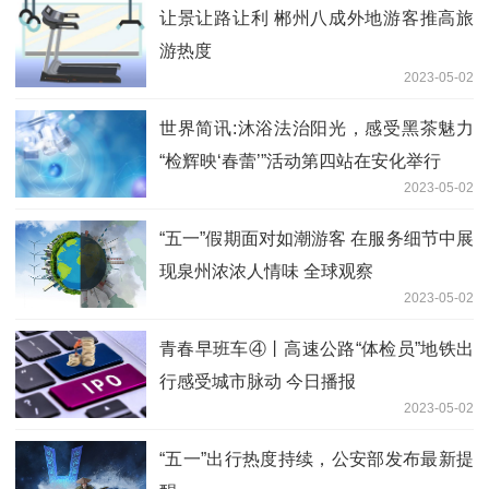
让景让路让利 郴州八成外地游客推高旅
游热度
2023-05-02
世界简讯:沐浴法治阳光，感受黑茶魅力
“检辉映‘春蕾’”活动第四站在安化举行
2023-05-02
“五一”假期面对如潮游客 在服务细节中展
现泉州浓浓人情味 全球观察
2023-05-02
青春早班车④丨高速公路“体检员”地铁出
行感受城市脉动 今日播报
2023-05-02
“五一”出行热度持续，公安部发布最新提