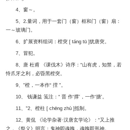
4、窗～。
5、2.量词，用于一套门（窗）框和门（窗）扇：
一～玻璃门。
6、扩展资料组词：樘突 [ táng tū ]犹唐突。
7、冒犯。
8、唐 杜甫 《课伐木》诗序：“山有虎，知禁，若
恃爪牙之利，必昏黑樘突。
9、”樘，一本作“ 摚 ”。
10、 钱谦益 笺注：“ 晋 作‘撑’，一作‘搪’。
11、”2、樘柱 [ chēng zhù ]抵制。
12、黄侃 《论学杂著·汉唐玄学论》：“又上推
之，《祭义》明言：鬼神即魂魄，魂魄即形神。