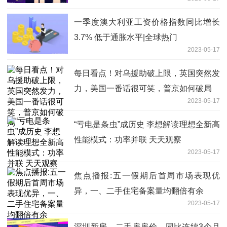
一季度澳大利亚工资价格指数同比增长
3.7% 低于通胀水平|全球热门
2023-05-17
每日看点！对乌援助破上限，英国突然发
力，美国一番话很可笑，普京如何破局
2023-05-17
“亏电是条虫”成历史 李想解读理想全新高
性能模式：功率并联 天天观察
2023-05-17
焦点播报:五一假期后首周市场表现优
异，一、二手住宅备案量均翻倍有余
2023-05-17
深圳新房、二手房房价，同比连续3个月