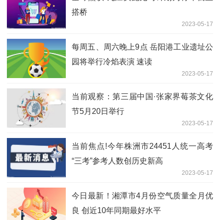
搭桥
2023-05-17
每周五、周六晚上9点 岳阳港工业遗址公
园将举行冷焰表演 速读
2023-05-17
当前观察：第三届中国·张家界莓茶文化
节5月20日举行
2023-05-17
当前焦点!今年株洲市24451人统一高考
“三考”参考人数创历史新高
2023-05-17
今日最新！湘潭市4月份空气质量全月优
良 创近10年同期最好水平