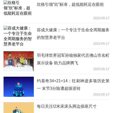
欣格引领“欣”标准，超低能耗近在眼前
2023-05-17
容成大健康：一个专注于生命全周期服务
的智慧养老平台
2023-05-17
羽毛球世界冠军孙瑜独家代言佛山市名町
展示设备 助力品牌腾飞
2023-05-17
约基奇34+21+14：狂刷神迹多项历史第
一 末节3分险遭超级逆转
2023-05-17
每日关注!2米床床头两边插座尺寸