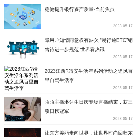
稳健提升银行资产质量-当前焦点
2023-05-17
障用户知情同意权有缺欠 “易行通ETC”销
售待进一步规范 世界看热讯
2023-05-17
2023江西?靖安生活年系列活动之追风百
里自驾生活季
2023-05-17
陌陌主播琳达生日庆专场直播结束，获三
项日榜冠军
2023-05-17
让东方美丽走向世界，让世界时尚回归东