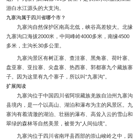
游白水江源头的大支沟。
九寨沟属于四川省哪个市？
九寨沟自然保护区南高北低，峡谷高差较大。北缘
九寨沟口海拔2000米，中间峰岭4000多米，南缘4500
多米，主沟长30多公里。
九寨沟景区有树正寨、查洼寨、黑角寨、荷叶寨、
盘亚寨、亚拉寨、尖盘寨、热西寨、郭都寨九个藏族寨
子。因为这里有九个寨子，所以叫“九寨沟”。
扩展阅读
九寨沟位于中国四川省阿坝藏族羌族自治州九寨沟
县境内，是一个以高山、湖泊和瀑布为主的风景区。九
寨沟有着清澈的湖泊、壮丽的瀑布、高耸入云的雪山和
翠绿的森林等自然美景，被誉为“人间仙境”。
九寨沟位于四川省南坪县西部的崇山峻岭之中，因