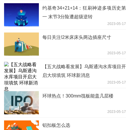
约基奇34+21+14：狂刷神迹多项历史第
一 末节3分险遭超级逆转
2023-05-17
每日关注!2米床床头两边插座尺寸
2023-05-17
【五大战略看发展】乌斯通沟水库项目开
启大坝填筑 环球新消息
2023-05-17
环球热点！300mm筏板能盖几层楼
2023-05-17
铝扣板怎么选