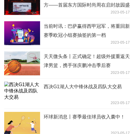
方——首届东方国际时尚周在启封故园盛
2023-05-17
大开幕！
当前时讯：巴萨赢得西甲冠军，将重回新
赛季欧冠小组赛抽签的第一档
2023-05-17
天天微头条丨正式确定！超级外援重返天
津男篮，携手张庆鹏冲击季后赛
2023-05-17
西决G1湖人大中锋休战及四队大交易
2023-05-17
环球新消息丨赛季最佳球员收入囊中！
2023-05-17