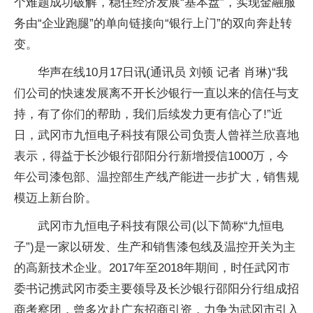
个难题成功破解，稳住经济发展“基本盘”，实现金融服
务由“企业跑腿”的单向链接向“银行上门”的双向奔赴转
变。
华声在线10月17日讯(通讯员 刘顿 记者 肖琳)“我
们公司的快速发展离不开长沙银行一直以来的信任与支
持，有了你们的帮助，我们后续发力更有信心了!”近
日，武冈市九恒电子科技有限公司负责人曾祥兰欣喜地
表示，得益于长沙银行邵阳分行新增授信1000万，今
年公司漆包部、温控部生产线产能进一步扩大，销售规
模迈上新台阶。
武冈市九恒电子科技有限公司(以下简称“九恒电
子”)是一家以研发、生产和销售漆包线及温控开关为主
的高新技术企业。2017年至2018年期间，时任武冈市
委书记携武冈市委主要领导及长沙银行邵阳分行组成招
商考察团，曾多次赴广东招商引资，力争为武冈市引入