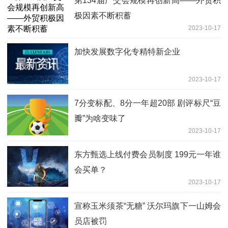
第134届广交会规模再创新高——外贸积
极因素不断积蓄
2023-10-17
加快发展数字化专精特新企业
2023-10-17
7分变标配、8分一年超20部 剧评标尺“豆
瓣”为啥变味了
2023-10-17
东方甄选上线付费会员制度 199元一年谁
会买单？
2023-10-17
宣称玉米须茶“无糖” 沃尔玛旗下一山姆会
员店被罚