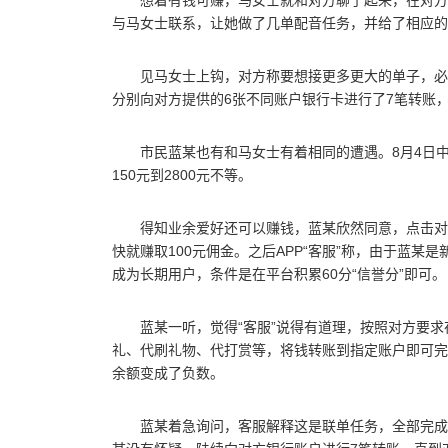
想着有钱可赚，马女士就和对方聊了起来，在对方的
与马女士联系，让她做了几单配音任务，并给了相应的
见马女士上钩，对方称要想接更多更大的单子，必
分别向对方提供的6张不同账户银行卡进行了7笔转账，
市民蓝某也有和马女士有着相同的遭遇。8月4日
150元到2800元不等。
得知业余爱好还可以赚钱，蓝某欣然同意，点击对
快就赚取100元佣金。之后APP“客服”称，由于蓝
成为长期用户，条件是在平台积累60分“信誉分”即可。
蓝某一听，觉得“客服”说得有道理，按照对方要求在
礼、代刷礼物、代打赏等，将钱转账到指定账户即可完成
余额变成了负数。
蓝某着急询问，客服解释这是联单任务，全部完成