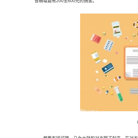
音稿每篇有200至600元的佣金。