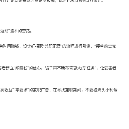
对方让她网络贷款才意识到被骗，此时已累计转账3万余元。
单返现”骗术的套路。
余时间赚钱，设计好招聘“兼职配音”的流程进行引诱，“接单前需完
害者建立“能赚钱”的信心。骗子再不断布置更大的“任务”，让受害者
“高收益”“零要求”的兼职广告；在寻找兼职期间，不要被蝇头小利诱