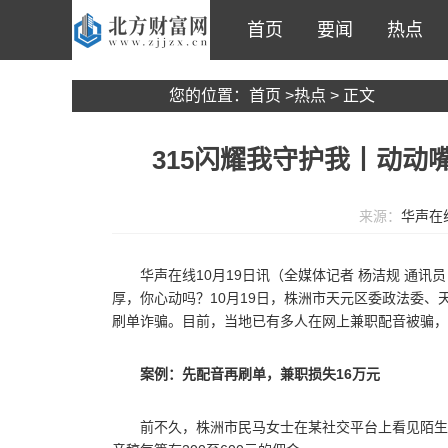
首页
要闻
热点
您的位置：
首页
>
热点
> 正文
315闪耀我守护我丨动动
来源：
华声在
华声在线10月19日讯（
全媒体记者 杨洁规 通讯员
厚，你心动吗？10月19日，株洲市天元区委政法委、
刷单诈骗。目前，当地已有多人在网上兼职配音被骗，
案例：先配音再刷单，兼职损失16万元
前不久，株洲市民马女士在某社交平台上看见陌生