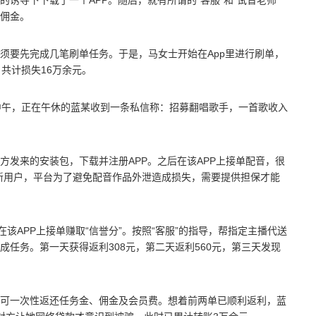
诱导下下载了一个APP。随后，就有所谓的“客服”和“试音老师”
佣金。
须要先完成几笔刷单任务。于是，马女士开始在App里进行刷单，
共计损失16万余元。
中午，正在午休的蓝某收到一条私信称：招募翻唱歌手，一首歌收入
方发来的安装包，下载并注册APP。之后在该APP上接单配音，很
某是新用户，平台为了避免配音作品外泄造成损失，需要提供担保才能
该APP上接单赚取“信誉分”。按照“客服”的指导，帮指定主播代送
任务。第一天获得返利308元，第二天返利560元，第三天发现
可一次性返还任务金、佣金及会员费。想着前两单已顺利返利，蓝