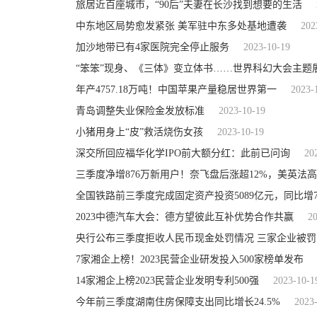
旅居近百座城市，“90后”夫妻在长沙找到想要的生活
中东地区局势愈发紧张 美军驻中东多处基地遭袭
202
加沙地带已有4家医院完全停止服务
2023-10-19
“笨笨”现身、《三体》变立体书……世界科幻大会主题展
年产4757.18万吨！中国苹果产量稳居世界第一
2023-
青岛调整失业保险金发放标准
2023-10-19
小猪用身上“皮”救活烧伤女孩
2023-10-19
深交所回应福华化学IPO前大额分红：此前已问询
20
三季度净增876万新用户！奈飞盘后涨超12%，美英法
全国铁路前三季度完成固定资产投资5089亿元，同比增7
2023中德汽车大会：德方望彼此互补优势合作共赢
2
央行公布三季度拒收人民币现金处罚情况 三家企业被罚
7家湘企上榜！2023民营企业研发投入500家榜单发布
14家湘企上榜2023民营企业发明专利500强
2023-10-1
今年前三季度湖南住房保障支出同比增长24.5%
2023