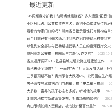
最近更新
315闪耀我守护我丨动动嘴就能赚钱？多人遭遇“配音”
小区居民占用公共楼道养三犬，遛狗不牵绳致多位邻居
看看有你家门口的吗？湖南省首批示范性托育机构名单
截至目前已有4666名缅北涉我电诈犯罪嫌疑人移交我方
以色列安全部队与巴勒斯坦武装人员在约旦河西岸交火
咸阳高新公安携手校园师生共赴“反诈之约”
2023-10-
省交通厅调研G312乾县县城过境公路工程建设工作
2
价格被炒至10倍？“土豆面包”火了！大润发喊话马上补
三季报预期不佳？贵州茅台大跌近6%，公司回应生产
男子深夜醉驾错把油门当刹车，撞了电单车再撞树
2
大多数｜富养的孩子心态有多好，听听他的故事
2023
湖南各地楼市新政密集发布，对市场影响如何？
2023
舟山眼镜蛇闯入蛋糕店，被“流放”至百公里外
2023-1