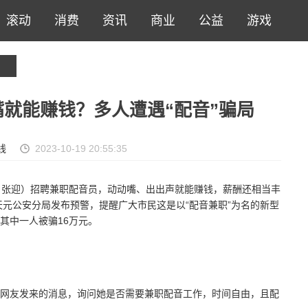
滚动
消费
资讯
商业
公益
游戏
嘴就能赚钱？多人遭遇“配音”骗局
线
2023-10-19 20:55:35
 张迎
）
招聘兼职配音员，动动嘴、出出声就能赚钱，薪酬还相当丰
天元公安分局发布预警，提醒广大市民这是以“配音兼职”为名的新型
其中一人被骗16万元。
网友发来的消息，询问她是否需要兼职配音工作，时间自由，且配