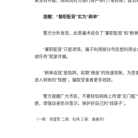
某没有怀疑，陆续向对方银行账户进行7笔转账，直到
提醒：“兼职配音”实为“刷单”
警方分析发现，此类骗术综合了“兼职配音”和“刷
“兼职配音”只是诱饵，骗子利用部分市民想利用业
成任务”就是诈骗。
“刷单返现”是陷阱。前期“佣金”的快速到账，为受
进入转账的“怪圈”，骗取受害者更多钱财。
警方提醒广大市民，不要轻信网络上所谓“无门槛”
惑，增强自身防诈意识，保护好自己的“钱袋子”。
（一审：邓望军 二审：石伟 三审：禹振华）
关键词：