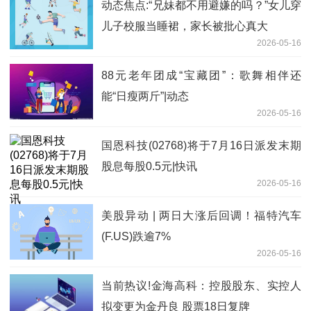
动态焦点:“兄妹都不用避嫌的吗？”女儿穿
儿子校服当睡裙，家长被批心真大
2026-05-16
88元老年团成“宝藏团”：歌舞相伴还
能“日瘦两斤”|动态
2026-05-16
国恩科技(02768)将于7月16日派发末期
股息每股0.5元|快讯
2026-05-16
美股异动 | 两日大涨后回调！福特汽车
(F.US)跌逾7%
2026-05-16
当前热议!金海高科：控股股东、实控人
拟变更为金丹良 股票18日复牌