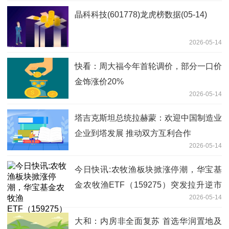
晶科科技(601778)龙虎榜数据(05-14)
2026-05-14
快看：周大福今年首轮调价，部分一口价
金饰涨价20%
2026-05-14
塔吉克斯坦总统拉赫蒙：欢迎中国制造业
企业到塔发展 推动双方互利合作
2026-05-14
今日快讯:农牧渔板块掀涨停潮，华宝基
金农牧渔ETF（159275）突发拉升逆市
2026-05-14
上探1.29%！机构高呼悲观预期或逐步扭
转
大和：内房非全面复苏 首选华润置地及