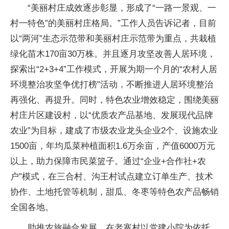
“美丽村庄成效逐步彰显，形成了“一路一景观、一
村一特色”的美丽村庄格局。”工作人员告诉记者，目前
以“两河”生态示范带和美丽村庄示范带为重点，共栽植
绿化苗木170亩30万株。并且逐月攻坚改善人居环境，
探索出“2+3+4”工作模式，开展为期一个月的“农村人居
环境整治攻坚争优打榜”活动，不断推进人居环境整治
再强化、再提升。同时，特色农业增效稳定，围绕美丽
村庄片区建设村，以“优质农产品基地、发展现代品牌
农业”为目标，建成了市级农业龙头企业2个、设施农业
1500亩，年均瓜菜种植面积1.6万余亩，产值6000万元
以上，助力保障市民菜篮子。通过“企业+合作社+农
户”模式，在三合村、沟王村试点建立订单生产、技术
协作、土地托管等机制，甜瓜、冬枣等特色农产品畅销
全国各地。
助推农旅融合发展。在老寨村以党建小院为依托，