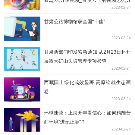
看,怎么分享视频_百度云里的视频怎么分
2023-02-24
享给别人看
甘肃公路博物馆获全国“十佳”
2023-02-24
甘肃两部门印发紧急通知 从2月23日起开
展露天矿山边坡管理专项检查
2023-02-24
西藏国土绿化成效显著 高原绘就生态画
卷
2023-02-24
环球速读：上海开年看信心：如何精雕营
商环境“进无止境”？
2023-02-24