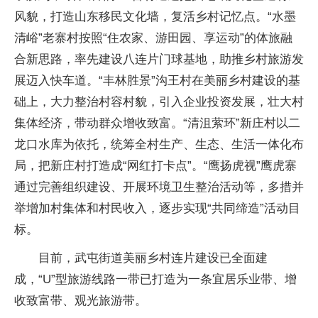
风貌，打造山东移民文化墙，复活乡村记忆点。“水墨
清峪”老寨村按照“住农家、游田园、享运动”的体旅融
合新思路，率先建设八连片门球基地，助推乡村旅游发
展迈入快车道。“丰林胜景”沟王村在美丽乡村建设的基
础上，大力整治村容村貌，引入企业投资发展，壮大村
集体经济，带动群众增收致富。“清沮萦环”新庄村以二
龙口水库为依托，统筹全村生产、生态、生活一体化布
局，把新庄村打造成“网红打卡点”。“鹰扬虎视”鹰虎寨
通过完善组织建设、开展环境卫生整治活动等，多措并
举增加村集体和村民收入，逐步实现“共同缔造”活动目
标。
目前，武屯街道美丽乡村连片建设已全面建
成，“U”型旅游线路一带已打造为一条宜居乐业带、增
收致富带、观光旅游带。