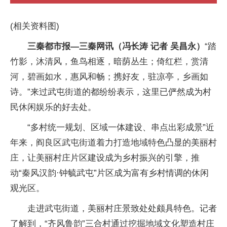
(相关资料图)
三秦都市报—三秦网讯（冯长涛 记者 吴昌永）
“踏
竹影，沐清风，鱼鸟相逐，暗荫丛生；倚红栏，赏清
河，碧画如水，惠风和畅；携好友，驻凉亭，乡画如
诗。”来过武屯街道的都纷纷表示，这里已俨然成为村
民休闲娱乐的好去处。
“多村统一规划、区域一体建设、串点出彩成景”近
年来，阎良区武屯街道着力打造地域特色凸显的美丽村
庄，让美丽村庄片区建设成为乡村振兴的引擎，推
动“秦风汉韵·钟毓武屯”片区成为富有乡村情调的休闲
观光区。
走进武屯街道，美丽村庄景致处处颇具特色。记者
了解到，“齐风鲁韵”三合村通过挖掘地域文化塑造村庄