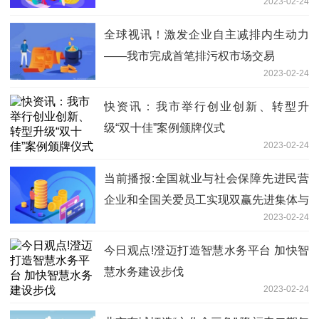
2023-02-24
全球视讯！激发企业自主减排内生动力
——我市完成首笔排污权市场交易
2023-02-24
快资讯：我市举行创业创新、转型升
级“双十佳”案例颁牌仪式
2023-02-24
当前播报:全国就业与社会保障先进民营
企业和全国关爱员工实现双赢先进集体与
2023-02-24
个人名单公布 我市1家企业1家工会和1名
个人获表彰
今日观点!澄迈打造智慧水务平台 加快智
慧水务建设步伐
2023-02-24