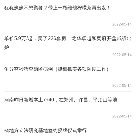
犹犹豫豫不想聚餐？带上一瓶维他柠檬茶再出发！
2022-05-14
单价5.9万/起，卖了226套房，龙华卓越和奕府开盘成绩出
炉
2022-05-14
争分夺秒筛查隐匿病例（抓细抓实各项防疫工作）
2022-05-14
河南昨日新增本土7+40，在郑州、许昌、平顶山等地
2022-05-14
省地方立法研究基地签约授牌仪式举行