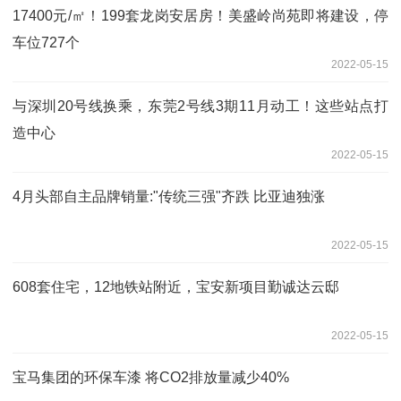
17400元/㎡！199套龙岗安居房！美盛岭尚苑即将建设，停
车位727个
2022-05-15
与深圳20号线换乘，东莞2号线3期11月动工！这些站点打
造中心
2022-05-15
4月头部自主品牌销量:"传统三强"齐跌 比亚迪独涨
2022-05-15
608套住宅，12地铁站附近，宝安新项目勤诚达云邸
2022-05-15
宝马集团的环保车漆 将CO2排放量减少40%