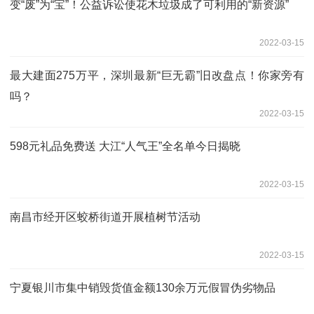
变“废”为“宝”！公益诉讼使花木垃圾成了可利用的“新资源”
2022-03-15
最大建面275万平，深圳最新“巨无霸”旧改盘点！你家旁有
吗？
2022-03-15
598元礼品免费送 大江“人气王”全名单今日揭晓
2022-03-15
南昌市经开区蛟桥街道开展植树节活动
2022-03-15
宁夏银川市集中销毁货值金额130余万元假冒伪劣物品