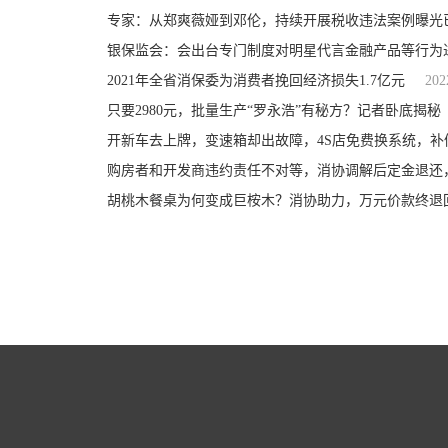
专家：从郑爽薇娅到邓伦，持续开展税收违法案例曝光
银保监会：会出台专门制度对明星代言金融产品等行为
2021年全省消保委为消费者挽回经济损失1.7亿元
202
只要2980元，批量生产“罗永浩”有秘方？记者卧底揭秘
开新车去上牌，变速箱却出故障，4S店免费换系统，补
购房者和开发商违约责任不对等，消协调解后定金退还
胡桃木餐桌为何变成巨桉木？消协助力，万元价款终退