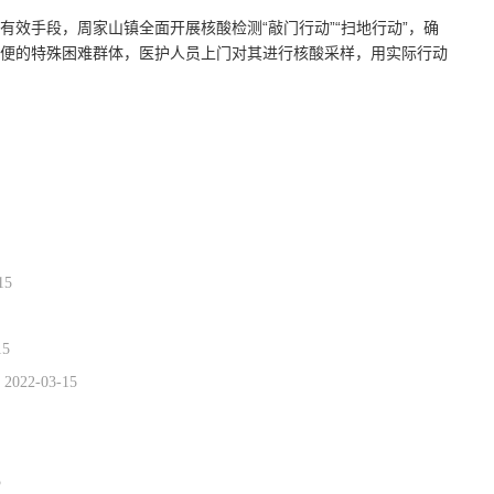
效手段，周家山镇全面开展核酸检测“敲门行动”“扫地行动”，确
便的特殊困难群体，医护人员上门对其进行核酸采样，用实际行动
15
15
2022-03-15
5