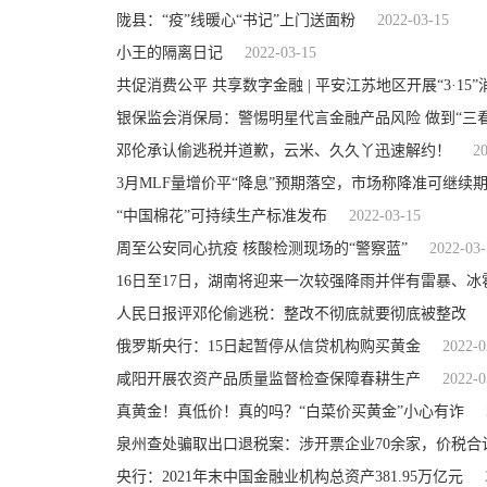
陇县：“疫”线暖心“书记”上门送面粉
2022-03-15
小王的隔离日记
2022-03-15
共促消费公平 共享数字金融 | 平安江苏地区开展“3·1
银保监会消保局：警惕明星代言金融产品风险 做到“三
邓伦承认偷逃税并道歉，云米、久久丫迅速解约！
2
3月MLF量增价平“降息”预期落空，市场称降准可继续
“中国棉花”可持续生产标准发布
2022-03-15
周至公安同心抗疫 核酸检测现场的“警察蓝”
2022-03-
16日至17日，湖南将迎来一次较强降雨并伴有雷暴、冰
人民日报评邓伦偷逃税：整改不彻底就要彻底被整改
俄罗斯央行：15日起暂停从信贷机构购买黄金
2022-0
咸阳开展农资产品质量监督检查保障春耕生产
2022-0
真黄金！真低价！真的吗？“白菜价买黄金”小心有诈
泉州查处骗取出口退税案：涉开票企业70余家，价税合计7
央行：2021年末中国金融业机构总资产381.95万亿元