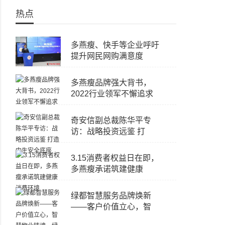
热点
多燕瘦、快手等企业呼吁
提升网民网购满意度
多燕瘦品牌强大背书，
2022行业领军不懈追求
奇安信副总裁陈华平专
访：战略投资远鉴 打
3.15消费者权益日在即，
多燕瘦承诺筑建健康
绿都智慧服务品牌焕新
——客户价值立心，智