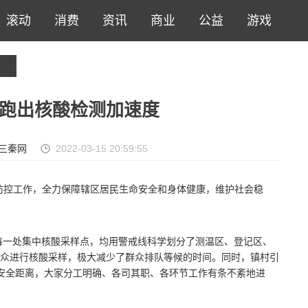
滚动
消费
资讯
商业
公益
游戏
跑出核酸检测加速度
三秦网
2022-03-15 20:59:55
防控工作，全力保障辖区居民生命安全和身体健康，维护社会稳
，每一处集中核酸采样点，均用警戒线科学划分了测温区、登记区、
众进行核酸采样，极大减少了群众排队等候的时间。同时，镇村引
安全距离，大家分工明确、各司其职、各环节工作有条不紊地进