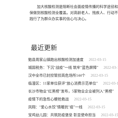
加大核酸检测是阻断社会面疫情传播的科学途径和有
保做到核酸检测全覆盖。对高龄老人、残疾人、行动不
践行了为群众办实事的信心与决心。
关键词：
周家山镇
各司其职
三秦都市报
最近更新
勉县周家山镇跑出核酸检测加速度
2022-03-15
城固税务：下沉“战疫”一线 筑牢“蓝色屏障”
2022-03-
汉中全市已封控管控高危场所144个
2022-03-15
临潼区：11家单位获评“放心消费示范单位”
2022-03-
长沙市物业“红黑榜”发布，5家物业企业被列入“黑榜”
疫情下的急性心梗抢救战
2022-03-15
凤翔：“爱心水饺”情暖抗“疫”一线
2022-03-15
宝鸡幼儿园：共筑防疫堡垒 彰显使命担当
2022-03-1