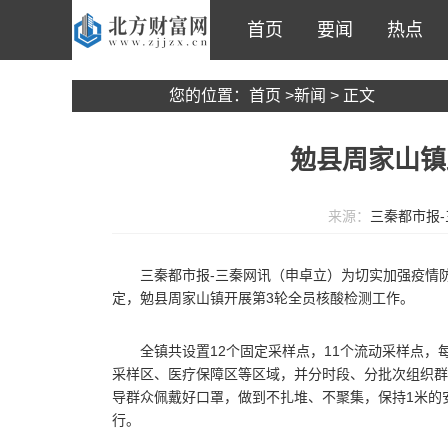
首页
要闻
热点
您的位置：
首页
>
新闻
> 正文
勉县周家山镇
来源：
三秦都市报-
三秦都市报-三秦网讯（申卓立）为切实加强疫情
定，勉县周家山镇开展第3轮全员核酸检测工作。
全镇共设置12个固定采样点，11个流动采样点
采样区、医疗保障区等区域，并分时段、分批次组织群
导群众佩戴好口罩，做到不扎堆、不聚集，保持1米的
行。