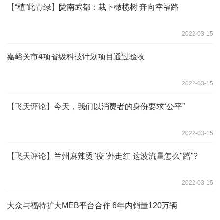
【“植”此青绿】陇南武都：栽下橄榄树 奔向幸福路
2022-03-15
嘉峪关市4项省级科技计划项目通过验收
2022-03-15
【飞天评论】今天，我们以消费者的身份要求“公平”
2022-03-15
【飞天评论】兰州麻辣烫"疫"外走红 这波流量怎么"蹭"?
2022-03-15
大众与福特扩大MEB平台合作 6年内销量120万辆