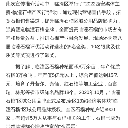
此次宣传推介活动中，临潼区举行了“2022西安媒体主
播•临潼石榴产区行”活动，通过现代营销宣传手段，拓
宽石榴销售渠道，提升临潼石榴区域公用品牌影响力，
强势塑造临潼石榴品牌，全面提高临潼石榴的市场占有
率和质量效益，推进石榴产业融合发展。现场还为第八
届临潼石榴评优活动评选出的5名金奖、10名银奖及优
质奖等奖项进行了颁奖。
据了解，临潼区石榴种植面积8万余亩，年产优质
石榴8万余吨，年产值5亿元以上，综合产值达到15亿
元。培育了丹若尔、秦俑、红石榴等加工企业，百富
瑞、林彤等省市级知名品牌18个。2020年10月，“临潼
石榴”区域公用品牌正式发布,全区13家经济实体获“临
潼石榴”区域公用品牌授权。全区石榴种植户近8900
家，有超过5万人从事与石榴相关的工作，石榴已成为
带领临潼群众增收致富的“金蛋蛋”。