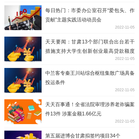
每日热门：市委办公室召开“爱包头、作
贡献”主题实践活动动员会
2022-11-05
天天要闻：甘肃13个部门联合出台若干
措施支持大学生创新创业最高贷款额度
2022-11-05
300万元
中兰客专秦王川站综合枢纽集散广场具备
投运条件
2022-11-05
天天百事通！全省法院审理涉养老诈骗案
件13件 涉案金额1.66亿元
2022-11-05
第五届进博会甘肃拟签约项目34个