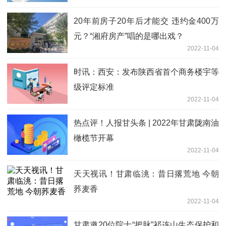
20年前房子20年后才能交 违约金400万
元？“湘府房产”唱的是哪出戏？
2022-11-04
时讯：西安：发布陕西省首个商务楼宇等
级评定标准
2022-11-04
热点评！人报甘头条 | 2022年甘肃陇南油
橄榄节开幕
2022-11-04
天天视讯！甘肃临洮：昔日撂荒地 今朝
荞麦香
2022-11-04
甘肃邀20位院士“把脉”祁连山生态保护和