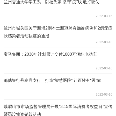
兰州交通大学学工系：以校为家 坚守“疫”线 敢打硬仗
2022-03-16
兰州市城关区关于新增2例本土新冠肺炎确诊病例和2例无症
状感染者活动轨迹的通报
2022-03-16
宝马集团：2030年计划累计交付1000万辆纯电动车
2022-03-16
邮储银行丹寨县支行：打造“智慧医院” 让百姓有“医”靠
2022-03-16
峨眉山市市场监督管理局开展“3.15国际消费者权益日”宣传
暨罚没物资销毁活动