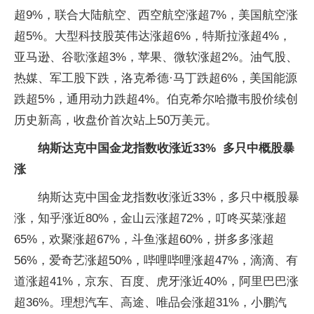
超9%，联合大陆航空、西空航空涨超7%，美国航空涨
超5%。大型科技股英伟达涨超6%，特斯拉涨超4%，
亚马逊、谷歌涨超3%，苹果、微软涨超2%。油气股、
热媒、军工股下跌，洛克希德·马丁跌超6%，美国能源
跌超5%，通用动力跌超4%。伯克希尔哈撒韦股价续创
历史新高，收盘价首次站上50万美元。
纳斯达克中国金龙指数收涨近33% 多只中概股暴
涨
纳斯达克中国金龙指数收涨近33%，多只中概股暴
涨，知乎涨近80%，金山云涨超72%，叮咚买菜涨超
65%，欢聚涨超67%，斗鱼涨超60%，拼多多涨超
56%，爱奇艺涨超50%，哔哩哔哩涨超47%，滴滴、有
道涨超41%，京东、百度、虎牙涨近40%，阿里巴巴涨
超36%。理想汽车、高途、唯品会涨超31%，小鹏汽