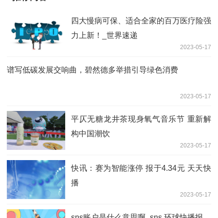
四大慢病可保、适合全家的百万医疗险强
力上新！_世界速递
2023-05-17
谱写低碳发展交响曲，碧然德多举措引导绿色消费
2023-05-17
平仄无糖龙井茶现身氧气音乐节 重新解
构中国潮饮
2023-05-17
快讯：赛为智能涨停 报于4.34元 天天快
播
2023-05-17
sns账户是什么意思啊_sns 环球快播报