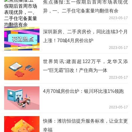
焦点播报:五一假期后首周市场表现优
异，一、二手住宅备案量均翻倍有余
2023-05-17
深圳新房、二手房房价，同比连续3个月
上涨！70城4月房价出炉
2023-05-17
世界简讯:建面超122万平，龙华又添
一“巨无霸”旧改！产住商为一体
2023-05-17
4月70城房价出炉：银川环比涨1%领跑
2023-05-17
快播：潍坊恒信提升服务标准，让业主更
幸福