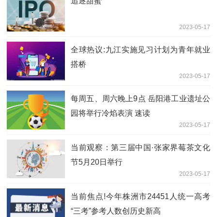
追逐甜蜜
2023-05-17
全球热议:九江实施见习计划为青年就业
搭桥
2023-05-17
每周五、周六晚上9点 岳阳港工业遗址公
园将举行冷焰表演 速读
2023-05-17
当前观察：第三届中国·张家界莓茶文化
节5月20日举行
2023-05-17
当前焦点!今年株洲市24451人统一高考
“三考”参考人数创历史新高