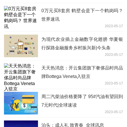
0万元买8套房 鹤壁会是下一个鹤岗吗？
世界速讯
2023-05-17
为现代农业插上金融数字化翅膀 华夏银
行探路金融服务乡村振兴新|今头条
2023-05-17
天天热消息：开云集团旗下奢侈品时尚品
牌Bottega Veneta入驻京
2023-05-17
周二汽柴油价格要降了 95#汽油有望回到
7元时代|全球速读
2023-05-17
泊头：成人礼 致青春_全球讯息