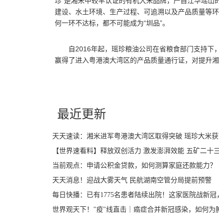
珍”是湘米中较早认证的有机大米品牌，产自江华瑶山
建设、水土环境、生产过程、可追溯以及产品质量等环
何一环不达标，都不可能成为“圳品”。
自2016年起，瑶珍粮油公司在省粮食部门支持下
赢得了进入粤港澳大湾区的产品质量通行证，对提升湘
关键词：
湘米进军粤港澳大湾区取得突破
瑶珍大米获圳品认证
最近更新
天天速读：湘米进军粤港澳大湾区取得突破 瑶珍大米获
【世界速看料】释放双创活力 激发澎湃效能 ​五矿二十三
当前观点：申请公积金贷款，如何测算家庭还款能力？
天天消息！迎战大雾天气 民航湖南空管分局提前预警
每日快播：已有1775名患者陆续出院！这家医院战新冠
世界观天下！"疫"线直击｜癌症合并新冠感染，如何为