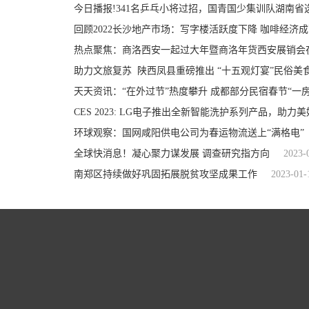
今日播报!341名乒乓小将过招，国青国少集训队湖南省
回顾2022长沙地产市场：写字楼活跃度下降 咖啡经济
热点聚焦：商洛西安一起过大年暨商洛年货西安展销会
助力文旅复苏 陕西凤县重磅推出 “十五观灯宴”民俗美
天天资讯：“在外过节”热度攀升 成都部分民宿春节“一房
CES 2023: LG电子推出全新智能洗护系列产品，助力
环球观察：国网咸阳供电公司为春运物流送上“满格电”
全球快消息！凝心聚力谋发展 调查研究指方向
2023-
南郑区持续做好巩固拓展脱贫攻坚成果工作
2023-01-