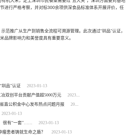
的有机大米，走上深圳市民餐桌需要过“五大关”，深圳方面要对基地
节进行严格考察，并对标300余项供深食品标准体系开展评价，任
，示范推广从生产到销售全流程可溯源管理。此次通过“圳品”认证，
米品牌影响力和美誉度具有重要意义。
“圳品”认证
2023-01-13
冶双创平台贡献产值超5000万元
2023-01-13
 省直公积金中心发布热点问题月报
2023-01-13
2023-01-13
，很有“一套”……
2023-01-13
肿瘤患者铸就生命之盾？
2023-01-13