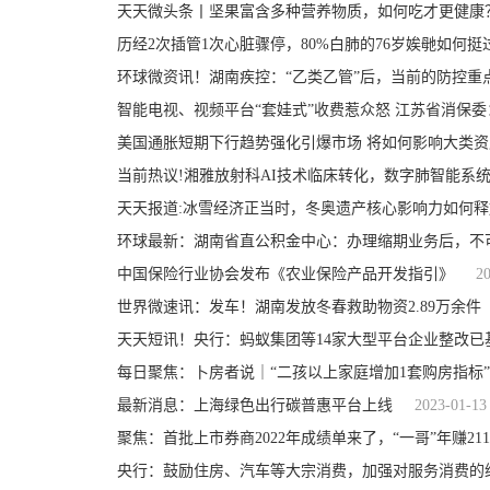
天天微头条丨坚果富含多种营养物质，如何吃才更健康
历经2次插管1次心脏骤停，80%白肺的76岁娭毑如何挺
环球微资讯！湖南疾控：“乙类乙管”后，当前的防控重
智能电视、视频平台“套娃式”收费惹众怒 江苏省消保委
美国通胀短期下行趋势强化引爆市场 将如何影响大类
当前热议!湘雅放射科AI技术临床转化，数字肺智能系
天天报道:冰雪经济正当时，冬奥遗产核心影响力如何释
环球最新：湖南省直公积金中心：办理缩期业务后，不
中国保险行业协会发布《农业保险产品开发指引》
2
世界微速讯：发车！湖南发放冬春救助物资2.89万余件
天天短讯！央行：蚂蚁集团等14家大型平台企业整改已
每日聚焦：卜房者说｜“二孩以上家庭增加1套购房指标
最新消息：上海绿色出行碳普惠平台上线
2023-01-13
聚焦：首批上市券商2022年成绩单来了，“一哥”年赚21
央行：鼓励住房、汽车等大宗消费，加强对服务消费的