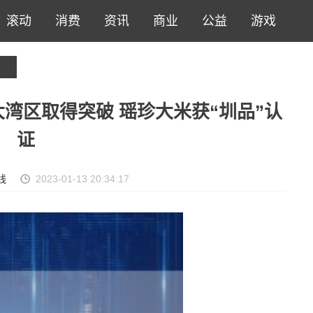
滚动
消费
资讯
商业
公益
游戏
湾区取得突破 瑶珍大米获“圳品”认
证
线
2023-01-13 20:34:17