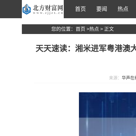
首页
要闻
热点
您的位置：
首页
>
热点
> 正文
天天速读：湘米进军粤港澳大
来源：
华声在