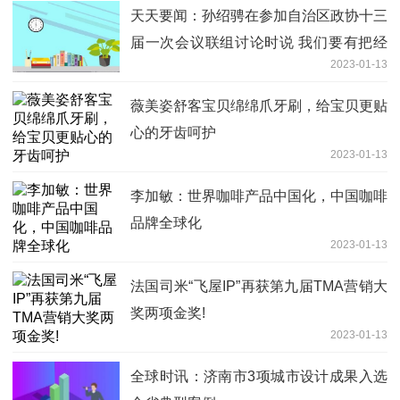
天天要闻：孙绍骋在参加自治区政协十三
届一次会议联组讨论时说 我们要有把经
2023-01-13
济总量做到全国中游水平的雄心壮志 张
延昆出席
薇美姿舒客宝贝绵绵爪牙刷，给宝贝更贴
心的牙齿呵护
2023-01-13
李加敏：世界咖啡产品中国化，中国咖啡
品牌全球化
2023-01-13
法国司米“飞屋IP”再获第九届TMA营销大
奖两项金奖!
2023-01-13
全球时讯：济南市3项城市设计成果入选