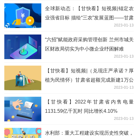
全球新动态：【甘快看】短视频|锚定农
业强省目标 描绘“三农”发展蓝图——甘肃
2023-01-13
省广大干部群众热议省委农村工作会议精
神
“六招”赋能政府采购管理创新 兰州市城关
区财政局切实为中小微企业纾困解难
2023-01-13
【甘快看】短视频|（兑现庄严承诺？厚
植为民情怀）甘肃省超额完成新建1万公
2023-01-13
里自然村组通硬化路为民办实事
【甘快看】2022年甘肃省内售电量
1131.59亿千瓦时 同比增长4.10%
2023-01-13
水利部：重大工程建设实现历史性突破，